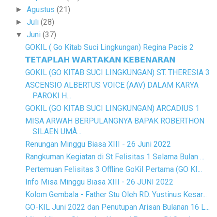
Agustus
(21)
►
Juli
(28)
►
Juni
(37)
▼
GOKIL ( Go Kitab Suci Lingkungan) Regina Pacis 2
𝗧𝗘𝗧𝗔𝗣𝗟𝗔𝗛 𝗪𝗔𝗥𝗧𝗔𝗞𝗔𝗡 𝗞𝗘𝗕𝗘𝗡𝗔𝗥𝗔𝗡
GOKIL (GO KITAB SUCI LINGKUNGAN) ST. THERESIA 3
ASCENSIO ALBERTUS VOICE (AAV) DALAM KARYA
PAROKI H...
GOKIL (GO KITAB SUCI LINGKUNGAN) ARCADIUS 1
MISA ARWAH BERPULANGNYA BAPAK ROBERTHON
SILAEN UMÀ...
Renungan Minggu Biasa XIII - 26 Juni 2022
Rangkuman Kegiatan di St Felisitas 1 Selama Bulan ...
Pertemuan Felisitas 3 Offline GoKil Pertama (GO KI...
Info Misa Minggu Biasa XIII - 26 JUNI 2022
Kolom Gembala - Father Stu Oleh RD. Yustinus Kesar...
GO-KIL Juni 2022 dan Penutupan Arisan Bulanan 16 L...