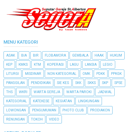
MENU KATEGORI
ASAK
BIA
BIR
FLOBAMORA
GEMBALA
HAAK
HUKUM
KEP
KMKS
KTM
KOPERASI
LAGU
LANSIA
LEGIO
LITURGI
MISDINAR
NON KATEGORIAL
OMK
PDKK
PPKGK
PANGGILAN
PENDIDIKAN
SIE KES
SKK
SKKS
SKP
SPSE
THS
WKRI
WARTA GEREJA
WARTA PAROKI
JADWAL
KATEGORIAL
KATEKESE
KEGIATAN
LINGKUNGAN
LOWONGAN
PENGUMUMAN
PHOTO CLUB
PRODIAKON
RENUNGAN
TOKOH
VIDEO