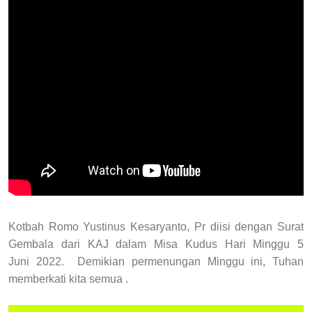
Kotbah Romo Yustinus Kesaryanto, Pr diisi dengan Surat
Gembala dari KAJ dalam Misa Kudus Hari Minggu 5
Juni
2022.
Demikian permenungan Minggu ini, Tuhan
memberkati kita semua .