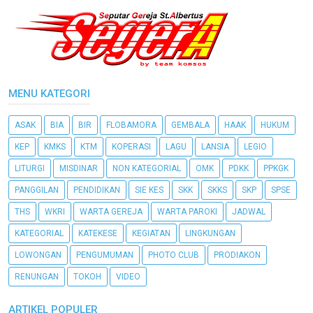
MENU KATEGORI
ASAK
BIA
BIR
FLOBAMORA
GEMBALA
HAAK
HUKUM
KEP
KMKS
KTM
KOPERASI
LAGU
LANSIA
LEGIO
LITURGI
MISDINAR
NON KATEGORIAL
OMK
PDKK
PPKGK
PANGGILAN
PENDIDIKAN
SIE KES
SKK
SKKS
SKP
SPSE
THS
WKRI
WARTA GEREJA
WARTA PAROKI
JADWAL
KATEGORIAL
KATEKESE
KEGIATAN
LINGKUNGAN
LOWONGAN
PENGUMUMAN
PHOTO CLUB
PRODIAKON
RENUNGAN
TOKOH
VIDEO
ARTIKEL POPULER