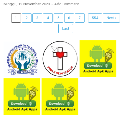
Minggu, 12 November 2023
Add Comment
...
1
2
3
4
5
6
7
554
Next ›
Last