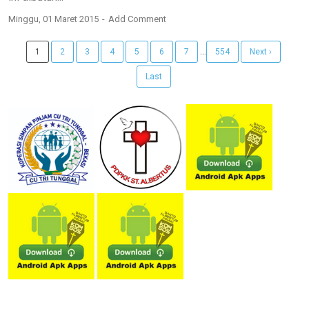
Minggu, 01 Maret 2015
Add Comment
...
1
2
3
4
5
6
7
554
Next ›
Last