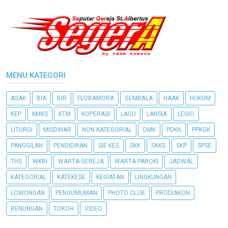
MENU KATEGORI
ASAK
BIA
BIR
FLOBAMORA
GEMBALA
HAAK
HUKUM
KEP
KMKS
KTM
KOPERASI
LAGU
LANSIA
LEGIO
LITURGI
MISDINAR
NON KATEGORIAL
OMK
PDKK
PPKGK
PANGGILAN
PENDIDIKAN
SIE KES
SKK
SKKS
SKP
SPSE
THS
WKRI
WARTA GEREJA
WARTA PAROKI
JADWAL
KATEGORIAL
KATEKESE
KEGIATAN
LINGKUNGAN
LOWONGAN
PENGUMUMAN
PHOTO CLUB
PRODIAKON
RENUNGAN
TOKOH
VIDEO