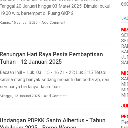
86
Tanggal 20 Januari hingga 03 Maret 2025. Dimulai pukul
19.00 wib, bertempat di Ruang GKP 2...
JA
Kamis, 16 Januari 2025
Add Comment
MI
SEN
SEL
RAB
KAM
Renungan Hari Raya Pesta Pembaptisan
JUM
Tuhan - 12 Januari 2025
SAB
Bacaan Injil - Luk. 03 : 15 - 16.21 - 22; Luk 3:15 Tetapi
MI
SAB
karena orang banyak sedang menanti dan berharap, dan
MIN
semuanya bertanya dalam hati...
MIN
MIN
Minggu, 12 Januari 2025
Add Comment
JU
PE
Undangan PDPKK Santo Albertus - Tahun
Pen
Yubileum 2025 - Romo Wenan
hab