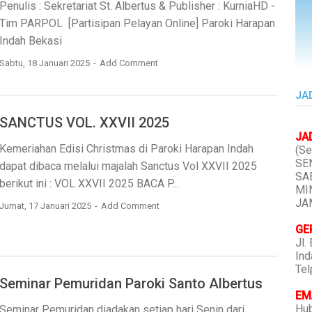
Penulis : Sekretariat St. Albertus & Publisher : KurniaHD -
Tim PARPOL [Partisipan Pelayan Online] Paroki Harapan
Indah Bekasi
Sabtu, 18 Januari 2025
Add Comment
JA
SANCTUS VOL. XXVII 2025
JA
Kemeriahan Edisi Christmas di Paroki Harapan Indah
(Se
SEN
dapat dibaca melalui majalah Sanctus Vol XXVII 2025
SAB
berikut ini : VOL XXVII 2025 BACA P...
MIN
JAM
Jumat, 17 Januari 2025
Add Comment
GE
Jl.
Ind
Tel
Seminar Pemuridan Paroki Santo Albertus
EMA
Hub
Seminar Pemuridan diadakan setiap hari Senin dari