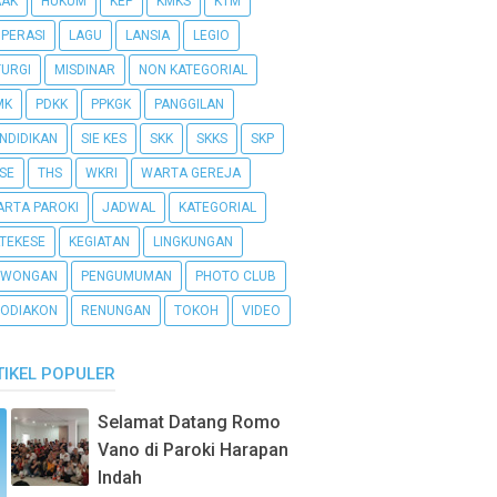
AAK
HUKUM
KEP
KMKS
KTM
PERASI
LAGU
LANSIA
LEGIO
TURGI
MISDINAR
NON KATEGORIAL
MK
PDKK
PPKGK
PANGGILAN
NDIDIKAN
SIE KES
SKK
SKKS
SKP
SE
THS
WKRI
WARTA GEREJA
RTA PAROKI
JADWAL
KATEGORIAL
TEKESE
KEGIATAN
LINGKUNGAN
OWONGAN
PENGUMUMAN
PHOTO CLUB
ODIAKON
RENUNGAN
TOKOH
VIDEO
TIKEL POPULER
Selamat Datang Romo
Vano di Paroki Harapan
Indah