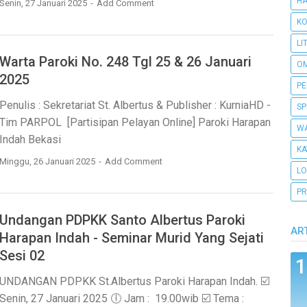
H
Senin, 27 Januari 2025
Add Comment
KO
LI
Warta Paroki No. 248 Tgl 25 & 26 Januari
O
2025
PE
Penulis : Sekretariat St. Albertus & Publisher : KurniaHD -
SP
Tim PARPOL [Partisipan Pelayan Online] Paroki Harapan
WA
Indah Bekasi
KA
Minggu, 26 Januari 2025
Add Comment
L
PR
Undangan PDPKK Santo Albertus Paroki
AR
Harapan Indah - Seminar Murid Yang Sejati
Sesi 02
UNDANGAN PDPKK St.Albertus Paroki Harapan Indah. ☑️
Senin, 27 Januari 2025 🕕 Jam : 19.00wib ☑️ Tema :