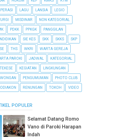
AAK
HUKUM
KEP
KMKS
KTM
PERASI
LAGU
LANSIA
LEGIO
TURGI
MISDINAR
NON KATEGORIAL
MK
PDKK
PPKGK
PANGGILAN
NDIDIKAN
SIE KES
SKK
SKKS
SKP
SE
THS
WKRI
WARTA GEREJA
RTA PAROKI
JADWAL
KATEGORIAL
TEKESE
KEGIATAN
LINGKUNGAN
OWONGAN
PENGUMUMAN
PHOTO CLUB
ODIAKON
RENUNGAN
TOKOH
VIDEO
TIKEL POPULER
Selamat Datang Romo
Vano di Paroki Harapan
Indah