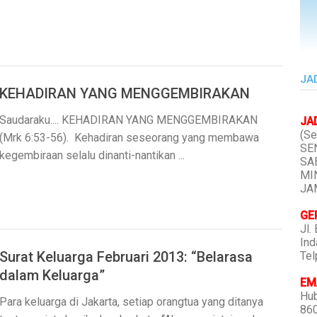
JA
KEHADIRAN YANG MENGGEMBIRAKAN
Saudaraku.... KEHADIRAN YANG MENGGEMBIRAKAN
JA
(Se
(Mrk 6:53-56). Kehadiran seseorang yang membawa
SEN
kegembiraan selalu dinanti-nantikan ...
SAB
MIN
JAM
GE
Jl.
Ind
Surat Keluarga Februari 2013: “Belarasa
Tel
dalam Keluarga”
EMA
Hub
Para keluarga di Jakarta, setiap orangtua yang ditanya
86