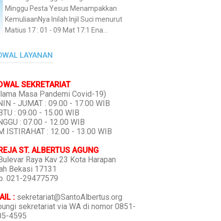
Minggu Pesta Yesus Menampakkan
KemuliaanNya Inilah Injil Suci menurut
Matius 17 : 01 - 09 Mat 17:1 Ena...
DWAL LAYANAN
DWAL SEKRETARIAT
lama Masa Pandemi Covid-19)
IN - JUMAT : 09.00 - 17.00 WIB
TU : 09.00 - 15.00 WIB
GGU : 07.00 - 12.00 WIB
 ISTIRAHAT : 12.00 - 13.00 WIB
REJA ST. ALBERTUS AGUNG
 Bulevar Raya Kav 23 Kota Harapan
ah Bekasi 17131
p. 021-29477579
IL :
sekretariat@SantoAlbertus.org
ungi sekretariat via WA di nomor 0851-
05-4595