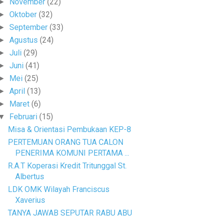
November
(22)
►
Oktober
(32)
►
September
(33)
►
Agustus
(24)
►
Juli
(29)
►
Juni
(41)
►
Mei
(25)
►
April
(13)
►
Maret
(6)
►
Februari
(15)
▼
Misa & Orientasi Pembukaan KEP-8
PERTEMUAN ORANG TUA CALON
PENERIMA KOMUNI PERTAMA ...
R.A.T Koperasi Kredit Tritunggal St.
Albertus
LDK OMK Wilayah Franciscus
Xaverius
TANYA JAWAB SEPUTAR RABU ABU