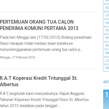
H
KO
LI
PERTEMUAN ORANG TUA CALON
O
PENERIMA KOMUNI PERTAMA 2013
PE
Pada hari Minggu lalu (17/02/2013) Bidang pewartaan
SP
Stasi Harapan Indah melalui team katekese
WA
menyelenggarakan pertemuan orang tua calon p...
KA
Minggu, 17 Februari 2013
L
PR
R.A.T Koperasi Kredit Tritunggal St.
AR
Albertus
R.A.T, begitulah kami menyebutnya. Rapat Anggota
Tahunan Koperasi Kredit Tritunggal Stasi St. Albertus
tahun 2013 diadakan pada tanggal ...