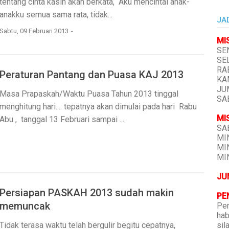
tentang cinta kasih akan berkata, “Aku mencintai anak-
anakku semua sama rata, tidak...
JA
Sabtu, 09 Februari 2013
MI
SEN
SEL
RAB
Peraturan Pantang dan Puasa KAJ 2013
KAM
JUM
Masa Prapaskah/Waktu Puasa Tahun 2013 tinggal
SAB
menghitung hari.... tepatnya akan dimulai pada hari Rabu
MI
Abu , tanggal 13 Februari sampai ...
SAB
MIN
MIN
MIN
JU
Persiapan PASKAH 2013 sudah makin
PE
memuncak
Pen
hab
sil
Tidak terasa waktu telah bergulir begitu cepatnya,