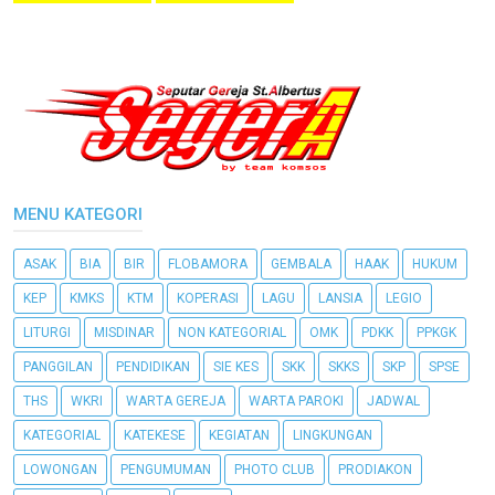
MENU KATEGORI
ASAK
BIA
BIR
FLOBAMORA
GEMBALA
HAAK
HUKUM
KEP
KMKS
KTM
KOPERASI
LAGU
LANSIA
LEGIO
LITURGI
MISDINAR
NON KATEGORIAL
OMK
PDKK
PPKGK
PANGGILAN
PENDIDIKAN
SIE KES
SKK
SKKS
SKP
SPSE
THS
WKRI
WARTA GEREJA
WARTA PAROKI
JADWAL
KATEGORIAL
KATEKESE
KEGIATAN
LINGKUNGAN
LOWONGAN
PENGUMUMAN
PHOTO CLUB
PRODIAKON