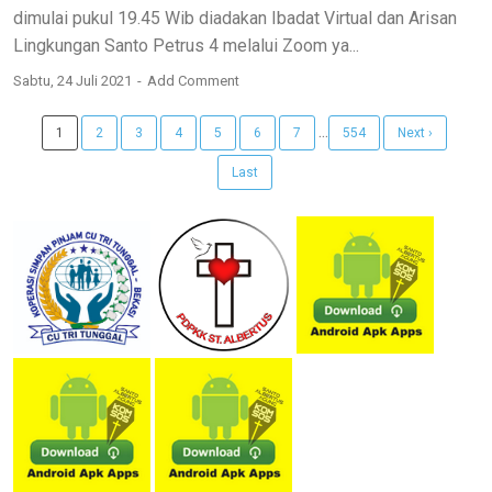
dimulai pukul 19.45 Wib diadakan Ibadat Virtual dan Arisan
Lingkungan Santo Petrus 4 melalui Zoom ya...
Sabtu, 24 Juli 2021
Add Comment
...
1
2
3
4
5
6
7
554
Next ›
Last