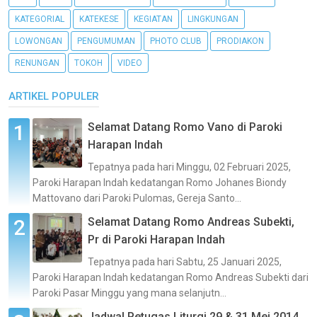
KATEGORIAL
KATEKESE
KEGIATAN
LINGKUNGAN
LOWONGAN
PENGUMUMAN
PHOTO CLUB
PRODIAKON
RENUNGAN
TOKOH
VIDEO
ARTIKEL POPULER
Selamat Datang Romo Vano di Paroki
Harapan Indah
Tepatnya pada hari Minggu, 02 Februari 2025,
Paroki Harapan Indah kedatangan Romo Johanes Biondy
Mattovano dari Paroki Pulomas, Gereja Santo...
Selamat Datang Romo Andreas Subekti,
Pr di Paroki Harapan Indah
Tepatnya pada hari Sabtu, 25 Januari 2025,
Paroki Harapan Indah kedatangan Romo Andreas Subekti dari
Paroki Pasar Minggu yang mana selanjutn...
Jadwal Petugas Liturgi 29 & 31 Mei 2014