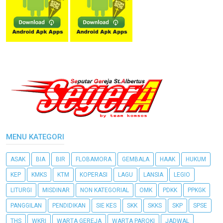
MENU KATEGORI
ASAK
BIA
BIR
FLOBAMORA
GEMBALA
HAAK
HUKUM
KEP
KMKS
KTM
KOPERASI
LAGU
LANSIA
LEGIO
LITURGI
MISDINAR
NON KATEGORIAL
OMK
PDKK
PPKGK
PANGGILAN
PENDIDIKAN
SIE KES
SKK
SKKS
SKP
SPSE
THS
WKRI
WARTA GEREJA
WARTA PAROKI
JADWAL