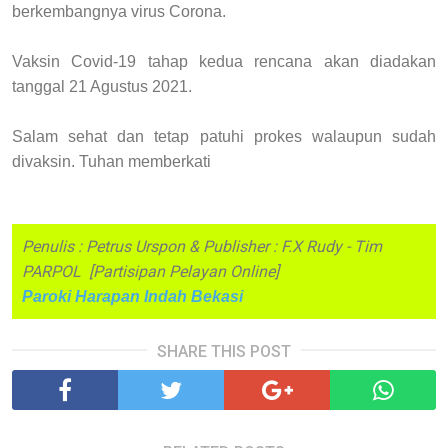
berkembangnya virus Corona.
Vaksin Covid-19 tahap kedua rencana akan diadakan
tanggal 21 Agustus 2021.
Salam sehat dan tetap patuhi prokes walaupun sudah
divaksin. Tuhan memberkati
Penulis : Petrus Urspon & Publisher : F.X Rudy - Tim
PARPOL [Partisipan Pelayan Online]
Paroki Harapan Indah Bekasi
SHARE THIS POST