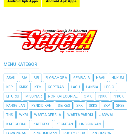
MENU KATEGORI
ASAK
BIA
BIR
FLOBAMORA
GEMBALA
HAAK
HUKUM
KEP
KMKS
KTM
KOPERASI
LAGU
LANSIA
LEGIO
LITURGI
MISDINAR
NON KATEGORIAL
OMK
PDKK
PPKGK
PANGGILAN
PENDIDIKAN
SIE KES
SKK
SKKS
SKP
SPSE
THS
WKRI
WARTA GEREJA
WARTA PAROKI
JADWAL
KATEGORIAL
KATEKESE
KEGIATAN
LINGKUNGAN
LOWONGAN
PENGUMUMAN
PHOTO CLUB
PRODIAKON