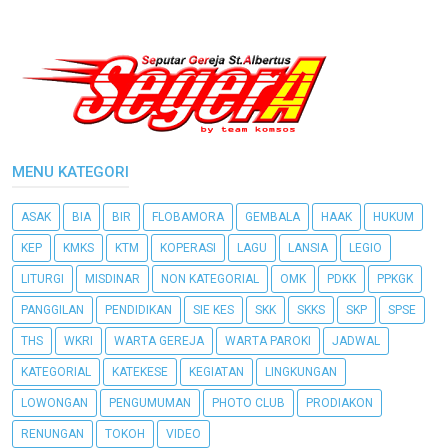
MENU KATEGORI
ASAK
BIA
BIR
FLOBAMORA
GEMBALA
HAAK
HUKUM
KEP
KMKS
KTM
KOPERASI
LAGU
LANSIA
LEGIO
LITURGI
MISDINAR
NON KATEGORIAL
OMK
PDKK
PPKGK
PANGGILAN
PENDIDIKAN
SIE KES
SKK
SKKS
SKP
SPSE
THS
WKRI
WARTA GEREJA
WARTA PAROKI
JADWAL
KATEGORIAL
KATEKESE
KEGIATAN
LINGKUNGAN
LOWONGAN
PENGUMUMAN
PHOTO CLUB
PRODIAKON
RENUNGAN
TOKOH
VIDEO