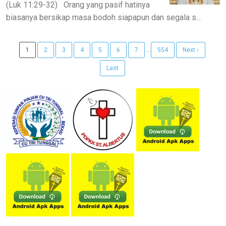
(Luk 11:29-32) Orang yang pasif hatinya
biasanya bersikap masa bodoh siapapun dan segala s...
...
1
2
3
4
5
6
7
554
Next ›
Last