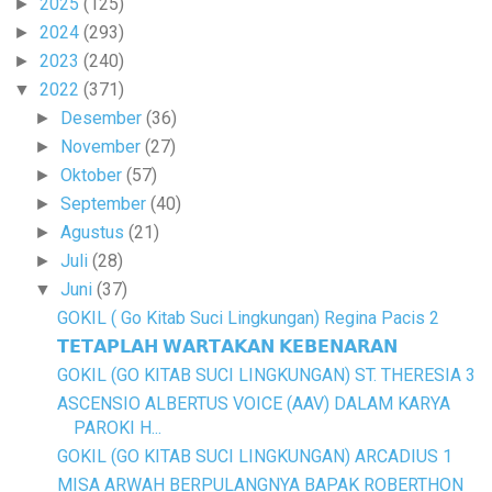
2025
(125)
►
2024
(293)
►
2023
(240)
►
2022
(371)
▼
Desember
(36)
►
November
(27)
►
Oktober
(57)
►
September
(40)
►
Agustus
(21)
►
Juli
(28)
►
Juni
(37)
▼
GOKIL ( Go Kitab Suci Lingkungan) Regina Pacis 2
𝗧𝗘𝗧𝗔𝗣𝗟𝗔𝗛 𝗪𝗔𝗥𝗧𝗔𝗞𝗔𝗡 𝗞𝗘𝗕𝗘𝗡𝗔𝗥𝗔𝗡
GOKIL (GO KITAB SUCI LINGKUNGAN) ST. THERESIA 3
ASCENSIO ALBERTUS VOICE (AAV) DALAM KARYA
PAROKI H...
GOKIL (GO KITAB SUCI LINGKUNGAN) ARCADIUS 1
MISA ARWAH BERPULANGNYA BAPAK ROBERTHON