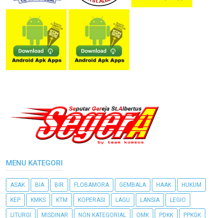
MENU KATEGORI
ASAK
BIA
BIR
FLOBAMORA
GEMBALA
HAAK
HUKUM
KEP
KMKS
KTM
KOPERASI
LAGU
LANSIA
LEGIO
LITURGI
MISDINAR
NON KATEGORIAL
OMK
PDKK
PPKGK