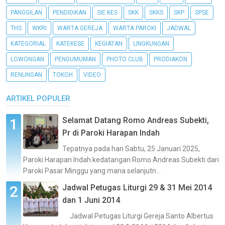
PANGGILAN
PENDIDIKAN
SIE KES
SKK
SKKS
SKP
SPSE
THS
WKRI
WARTA GEREJA
WARTA PAROKI
JADWAL
KATEGORIAL
KATEKESE
KEGIATAN
LINGKUNGAN
LOWONGAN
PENGUMUMAN
PHOTO CLUB
PRODIAKON
RENUNGAN
TOKOH
VIDEO
ARTIKEL POPULER
Selamat Datang Romo Andreas Subekti,
Pr di Paroki Harapan Indah
Tepatnya pada hari Sabtu, 25 Januari 2025,
Paroki Harapan Indah kedatangan Romo Andreas Subekti dari
Paroki Pasar Minggu yang mana selanjutn...
Jadwal Petugas Liturgi 29 & 31 Mei 2014
dan 1 Juni 2014
Jadwal Petugas Liturgi Gereja Santo Albertus