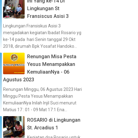
Ini Yang ke-14 Di
Lingkungan St
Fransiscus Asisi 3
Lingkungan Fransiskus Asisi 3
mengadakan kegiatan Ibadat Rosario yg
ke-14 pada hari Senin tanggal 29 Okt
2018, dirumah Bpk Yosafat Handoko...
Renungan Misa Pesta
Yesus Menampakkan
KemuliaanNya - 06
Agustus 2023
Renungan Minggu, 06 Agustus 2023 Hari
Minggu Pesta Yesus Menampakkan
KemuliaanNya Inilah Injil Suci menurut
Matius 17 : 01 - 09 Mat 17:1 Ena...
ROSARIO di Lingkungan
St. Arcadius 1
Kegiatan doa Rosario untuk