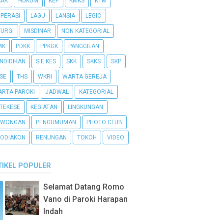
AAK
HUKUM
KEP
KMKS
KTM
PERASI
LAGU
LANSIA
LEGIO
TURGI
MISDINAR
NON KATEGORIAL
MK
PDKK
PPKGK
PANGGILAN
NDIDIKAN
SIE KES
SKK
SKKS
SKP
SE
THS
WKRI
WARTA GEREJA
RTA PAROKI
JADWAL
KATEGORIAL
TEKESE
KEGIATAN
LINGKUNGAN
OWONGAN
PENGUMUMAN
PHOTO CLUB
ODIAKON
RENUNGAN
TOKOH
VIDEO
TIKEL POPULER
Selamat Datang Romo
Vano di Paroki Harapan
Indah