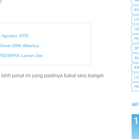
H
?
KO
LI
O
2 Agustus 2025
PE
Umat OMK Albertus
SP
& PDOMPKK Lumen Dei
WA
KA
 lohh jumat ini yang pastinya bakal seru banget
L
PR
AR