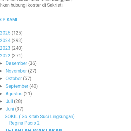
ahkan hubungi koster di Sakristi.
SIP KAMI
2025
(125)
2024
(293)
2023
(240)
2022
(371)
Desember
(36)
►
November
(27)
►
Oktober
(57)
►
September
(40)
►
Agustus
(21)
►
Juli
(28)
►
Juni
(37)
▼
GOKIL ( Go Kitab Suci Lingkungan)
Regina Pacis 2
𝗧𝗘𝗧𝗔𝗣𝗟𝗔𝗛 𝗪𝗔𝗥𝗧𝗔𝗞𝗔𝗡