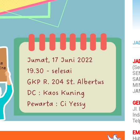
JA
JA
(Se
SEN
SAB
MIN
JAM
GE
Jl.
Ind
Tel
EMA
Hub