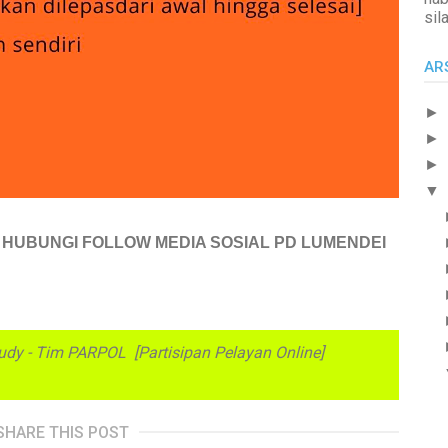
sil
AR
►
►
►
▼
 HUBUNGI FOLLOW MEDIA SOSIAL PD LUMENDEI
 Rudy - Tim PARPOL [Partisipan Pelayan Online]
SHARE THIS POST