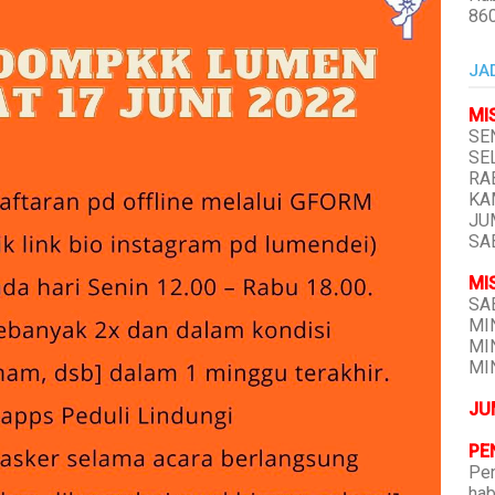
86
JA
MI
SEN
SEL
RAB
KAM
JUM
SAB
MI
SAB
MIN
MIN
MIN
JU
PE
Pen
hab