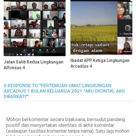
Ibadat APP Ketiga Lingkungan
Jalan Salib Kedua Lingkungan
Arcadius 4
Alfonsus 4
0 RESPONSE TO "PERTEMUAN UMAT LINGKUNGAN
ARCADIUS 1 BULAN KELUARGA 2021 “AKU DICINTAI, AKU
DIBERKATI""
Mohon berkomentar secara bijaksana, bersudut pandang
positif dan menyertakan identitas di akhir komentar
(walaupun fasilitas komentar tanpa nama). Satu lagi mohon