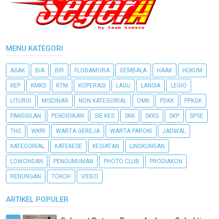
MENU KATEGORI
ASAK
BIA
BIR
FLOBAMORA
GEMBALA
HAAK
HUKUM
KEP
KMKS
KTM
KOPERASI
LAGU
LANSIA
LEGIO
LITURGI
MISDINAR
NON KATEGORIAL
OMK
PDKK
PPKGK
PANGGILAN
PENDIDIKAN
SIE KES
SKK
SKKS
SKP
SPSE
THS
WKRI
WARTA GEREJA
WARTA PAROKI
JADWAL
KATEGORIAL
KATEKESE
KEGIATAN
LINGKUNGAN
LOWONGAN
PENGUMUMAN
PHOTO CLUB
PRODIAKON
RENUNGAN
TOKOH
VIDEO
ARTIKEL POPULER