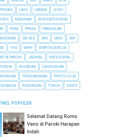
AAK
HUKUM
KEP
KMKS
KTM
PERASI
LAGU
LANSIA
LEGIO
TURGI
MISDINAR
NON KATEGORIAL
MK
PDKK
PPKGK
PANGGILAN
NDIDIKAN
SIE KES
SKK
SKKS
SKP
SE
THS
WKRI
WARTA GEREJA
RTA PAROKI
JADWAL
KATEGORIAL
TEKESE
KEGIATAN
LINGKUNGAN
OWONGAN
PENGUMUMAN
PHOTO CLUB
ODIAKON
RENUNGAN
TOKOH
VIDEO
TIKEL POPULER
Selamat Datang Romo
Vano di Paroki Harapan
Indah