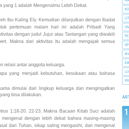
H
ga
yang 1 adalah Mengenalmu Lebih Dekat.
KO
LI
eh Ibu Kaling Ely. Kemudian dilanjutkan dengan Ibadat
tuk pertemuan malam hari ini adalah Pribadi Yang
O
tivitas dengan judul Jujur atau Tantangan yang diwakili
PE
ert. Makna dari aktivitas itu adalah mengajak semua
SP
WA
KA
relasi antar anggota keluarga.
L
apa yang menjadi kebutuhan, kesukaan atau bahasa
PR
ama dimulai dari lingkup keluarga dan mengingatkan
yang bisa dilakukan.
AR
trus 1:18-20. 22-23. Makna Bacaan Kitab Suci adalah
ng mengenal dengan lebih dekat bahwa masing-masing
asal dari Tuhan, sikap saling mengasihi, dan mengenal