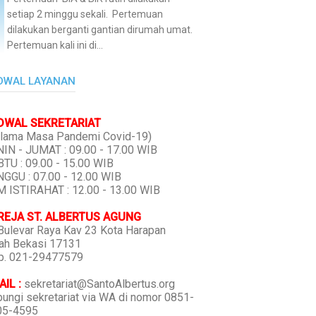
setiap 2 minggu sekali. Pertemuan
dilakukan berganti gantian dirumah umat.
Pertemuan kali ini di...
DWAL LAYANAN
DWAL SEKRETARIAT
lama Masa Pandemi Covid-19)
IN - JUMAT : 09.00 - 17.00 WIB
TU : 09.00 - 15.00 WIB
GGU : 07.00 - 12.00 WIB
 ISTIRAHAT : 12.00 - 13.00 WIB
REJA ST. ALBERTUS AGUNG
 Bulevar Raya Kav 23 Kota Harapan
ah Bekasi 17131
p. 021-29477579
IL :
sekretariat@SantoAlbertus.org
ungi sekretariat via WA di nomor 0851-
05-4595