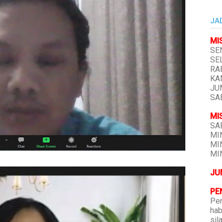
JA
MI
SEN
SEL
RAB
KAM
JUM
SAB
MI
SAB
MIN
MIN
MIN
JU
PE
Pen
hab
sil