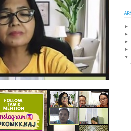
AR
►
►
►
►
▼