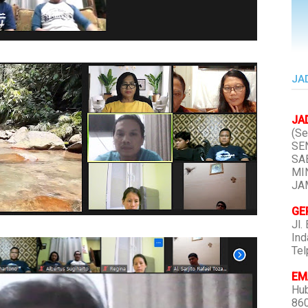
JA
JA
(Se
SEN
SAB
MIN
JAM
GE
Jl.
Ind
Tel
EMA
Hub
86