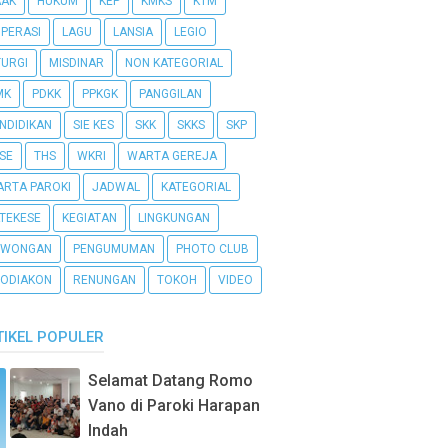
AAK
HUKUM
KEP
KMKS
KTM
PERASI
LAGU
LANSIA
LEGIO
TURGI
MISDINAR
NON KATEGORIAL
MK
PDKK
PPKGK
PANGGILAN
NDIDIKAN
SIE KES
SKK
SKKS
SKP
SE
THS
WKRI
WARTA GEREJA
RTA PAROKI
JADWAL
KATEGORIAL
TEKESE
KEGIATAN
LINGKUNGAN
OWONGAN
PENGUMUMAN
PHOTO CLUB
ODIAKON
RENUNGAN
TOKOH
VIDEO
TIKEL POPULER
Selamat Datang Romo
Vano di Paroki Harapan
Indah