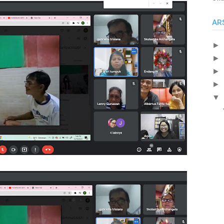
AR
►
►
►
►
▼