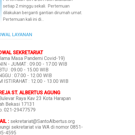
setiap 2 minggu sekali. Pertemuan
dilakukan berganti gantian dirumah umat.
Pertemuan kali ini di...
DWAL LAYANAN
DWAL SEKRETARIAT
lama Masa Pandemi Covid-19)
IN - JUMAT : 09.00 - 17.00 WIB
TU : 09.00 - 15.00 WIB
GGU : 07.00 - 12.00 WIB
 ISTIRAHAT : 12.00 - 13.00 WIB
REJA ST. ALBERTUS AGUNG
 Bulevar Raya Kav 23 Kota Harapan
ah Bekasi 17131
p. 021-29477579
IL :
sekretariat@SantoAlbertus.org
ungi sekretariat via WA di nomor 0851-
05-4595