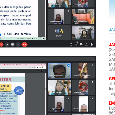
JA
JA
(Se
SEN
SAB
MIN
JAM
GE
Jl.
Ind
Tel
EMA
Hub
86