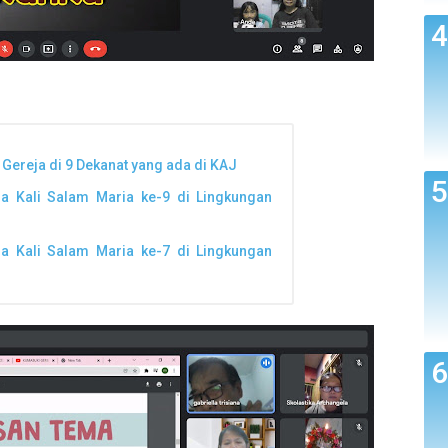
 Gereja di 9 Dekanat yang ada di KAJ
a Kali Salam Maria ke-9 di Lingkungan
a Kali Salam Maria ke-7 di Lingkungan