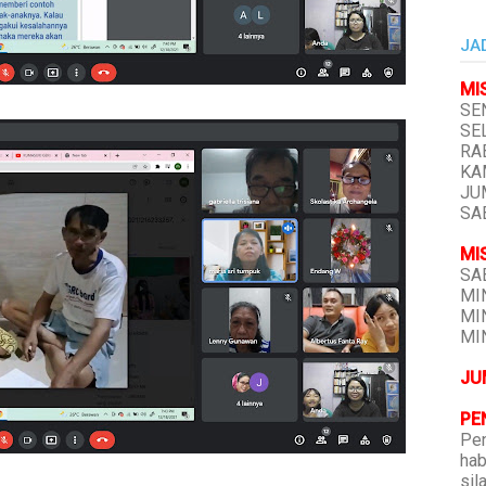
JA
MI
SEN
SEL
RAB
KAM
JUM
SAB
MI
SAB
MIN
MIN
MIN
JU
PE
Pen
hab
sil