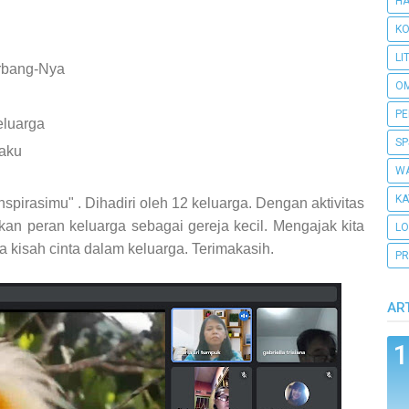
H
KO
LI
rbang-Nya
O
PE
eluarga
SP
gaku
WA
KA
spirasimu" . Dihadiri oleh 12 keluarga.
Dengan aktivitas
n peran keluarga sebagai gereja kecil. Mengajak kita
L
kisah cinta dalam keluarga.
Terimakasih.
PR
AR