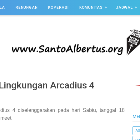
LA
RENUNGAN
KOPERASI
KOMUNITAS
JADWAL
Lingkungan Arcadius 4
adius 4 diselenggarakan pada
hari Sabtu,
tanggal 18
ME
Gmeet.
AS