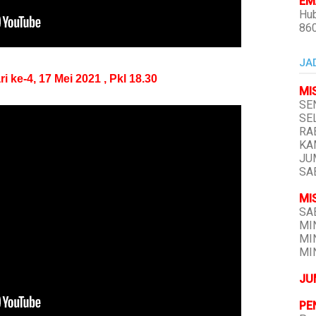
EMA
Hub
86
JA
e-4, 17 Mei 2021 , Pkl 18.30
MI
SEN
SEL
RAB
KAM
JUM
SAB
MI
SAB
MIN
MIN
MIN
JU
PE