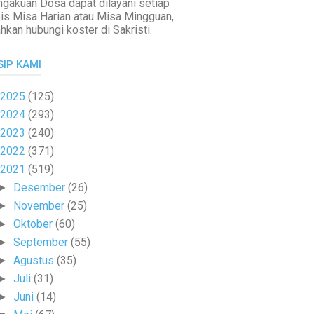
gakuan Dosa dapat dilayani setiap
is Misa Harian atau Misa Mingguan,
ahkan hubungi koster di Sakristi.
SIP KAMI
2025
(125)
2024
(293)
2023
(240)
2022
(371)
2021
(519)
Desember
(26)
►
November
(25)
►
Oktober
(60)
►
September
(55)
►
Agustus
(35)
►
Juli
(31)
►
Juni
(14)
►