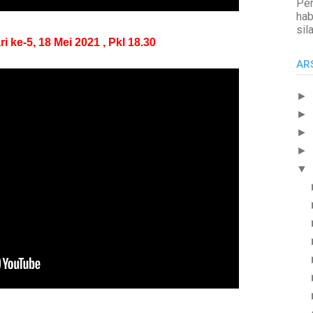
Pen
hab
sil
e-5, 18 Mei 2021 , Pkl 18.30
AR
►
►
►
►
▼