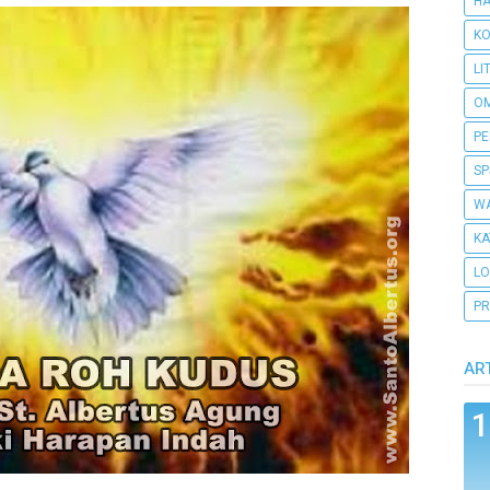
H
KO
LI
O
PE
SP
WA
KA
L
PR
AR