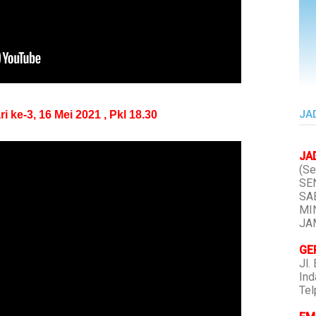
JA
e-3, 16 Mei 2021 , Pkl 18.30
JA
(Se
SEN
SAB
MIN
JAM
GE
Jl.
Ind
Tel