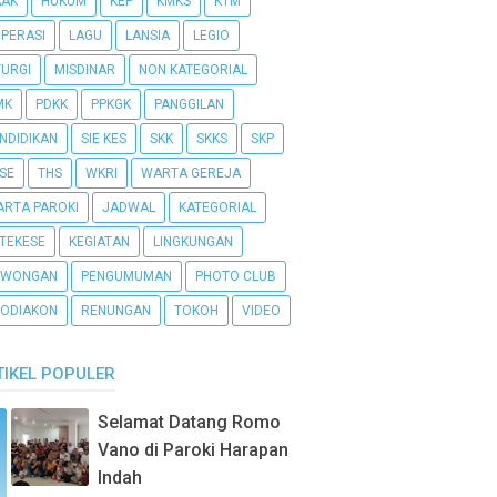
AAK
HUKUM
KEP
KMKS
KTM
PERASI
LAGU
LANSIA
LEGIO
TURGI
MISDINAR
NON KATEGORIAL
MK
PDKK
PPKGK
PANGGILAN
NDIDIKAN
SIE KES
SKK
SKKS
SKP
SE
THS
WKRI
WARTA GEREJA
RTA PAROKI
JADWAL
KATEGORIAL
TEKESE
KEGIATAN
LINGKUNGAN
OWONGAN
PENGUMUMAN
PHOTO CLUB
ODIAKON
RENUNGAN
TOKOH
VIDEO
TIKEL POPULER
Selamat Datang Romo
Vano di Paroki Harapan
Indah