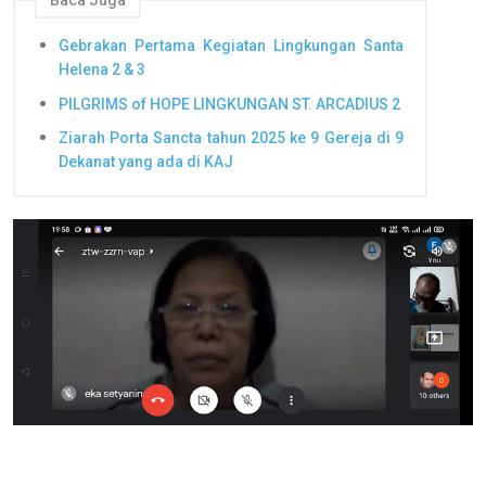
Baca Juga
Gebrakan Pertama Kegiatan Lingkungan Santa
Helena 2 & 3
PILGRIMS of HOPE LINGKUNGAN ST. ARCADIUS 2
Ziarah Porta Sancta tahun 2025 ke 9 Gereja di 9
Dekanat yang ada di KAJ