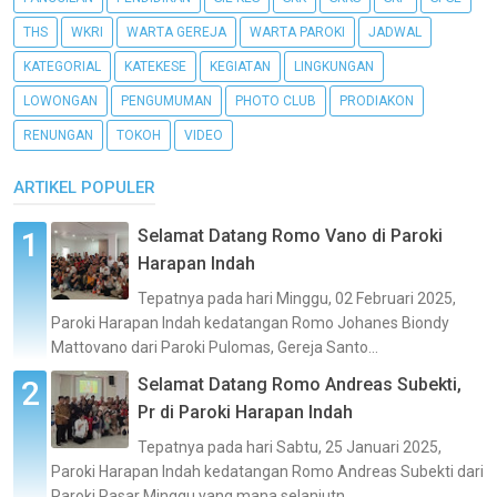
THS
WKRI
WARTA GEREJA
WARTA PAROKI
JADWAL
KATEGORIAL
KATEKESE
KEGIATAN
LINGKUNGAN
LOWONGAN
PENGUMUMAN
PHOTO CLUB
PRODIAKON
RENUNGAN
TOKOH
VIDEO
ARTIKEL POPULER
Selamat Datang Romo Vano di Paroki
Harapan Indah
Tepatnya pada hari Minggu, 02 Februari 2025,
Paroki Harapan Indah kedatangan Romo Johanes Biondy
Mattovano dari Paroki Pulomas, Gereja Santo...
Selamat Datang Romo Andreas Subekti,
Pr di Paroki Harapan Indah
Tepatnya pada hari Sabtu, 25 Januari 2025,
Paroki Harapan Indah kedatangan Romo Andreas Subekti dari
Paroki Pasar Minggu yang mana selanjutn...