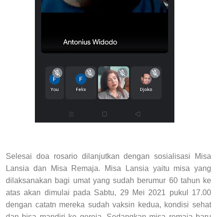
Selesai doa rosario dilanjutkan dengan sosialisasi Misa
Lansia dan Misa Remaja. Misa Lansia yaitu misa yang
dilaksanakan bagi umat yang sudah berumur 60 tahun ke
atas akan dimulai pada Sabtu, 29 Mei 2021 pukul 17.00
dengan catatn mereka sudah vaksin kedua, kondisi sehat
dan bisa mandiri ke gereja. Sedangkan misa remaja baru