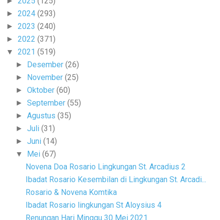
2025
(125)
►
2024
(293)
►
2023
(240)
►
2022
(371)
►
2021
(519)
▼
Desember
(26)
►
November
(25)
►
Oktober
(60)
►
September
(55)
►
Agustus
(35)
►
Juli
(31)
►
Juni
(14)
►
Mei
(67)
▼
Novena Doa Rosario Lingkungan St. Arcadius 2
Ibadat Rosario Kesembilan di Lingkungan St. Arcadi...
Rosario & Novena Komtika
Ibadat Rosario lingkungan St Aloysius 4
Renungan Hari Minggu 30 Mei 2021