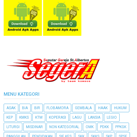
MENU KATEGORI
ASAK
BIA
BIR
FLOBAMORA
GEMBALA
HAAK
HUKUM
KEP
KMKS
KTM
KOPERASI
LAGU
LANSIA
LEGIO
LITURGI
MISDINAR
NON KATEGORIAL
OMK
PDKK
PPKGK
PANGGILAN
PENDIDIKAN
SIE KES
SKK
SKKS
SKP
SPSE