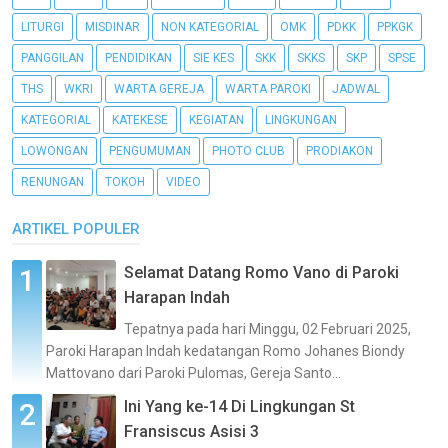
LITURGI
MISDINAR
NON KATEGORIAL
OMK
PDKK
PPKGK
PANGGILAN
PENDIDIKAN
SIE KES
SKK
SKKS
SKP
SPSE
THS
WKRI
WARTA GEREJA
WARTA PAROKI
JADWAL
KATEGORIAL
KATEKESE
KEGIATAN
LINGKUNGAN
LOWONGAN
PENGUMUMAN
PHOTO CLUB
PRODIAKON
RENUNGAN
TOKOH
VIDEO
ARTIKEL POPULER
Selamat Datang Romo Vano di Paroki
Harapan Indah
Tepatnya pada hari Minggu, 02 Februari 2025,
Paroki Harapan Indah kedatangan Romo Johanes Biondy
Mattovano dari Paroki Pulomas, Gereja Santo...
Ini Yang ke-14 Di Lingkungan St
Fransiscus Asisi 3