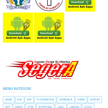
MENU KATEGORI
ASAK
BIA
BIR
FLOBAMORA
GEMBALA
HAAK
HUKUM
KEP
KMKS
KTM
KOPERASI
LAGU
LANSIA
LEGIO