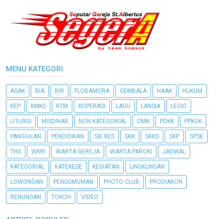
MENU KATEGORI
ASAK
BIA
BIR
FLOBAMORA
GEMBALA
HAAK
HUKUM
KEP
KMKS
KTM
KOPERASI
LAGU
LANSIA
LEGIO
LITURGI
MISDINAR
NON KATEGORIAL
OMK
PDKK
PPKGK
PANGGILAN
PENDIDIKAN
SIE KES
SKK
SKKS
SKP
SPSE
THS
WKRI
WARTA GEREJA
WARTA PAROKI
JADWAL
KATEGORIAL
KATEKESE
KEGIATAN
LINGKUNGAN
LOWONGAN
PENGUMUMAN
PHOTO CLUB
PRODIAKON
RENUNGAN
TOKOH
VIDEO