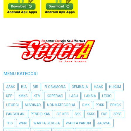
MENU KATEGORI
ASAK
BIA
BIR
FLOBAMORA
GEMBALA
HAAK
HUKUM
KEP
KMKS
KTM
KOPERASI
LAGU
LANSIA
LEGIO
LITURGI
MISDINAR
NON KATEGORIAL
OMK
PDKK
PPKGK
PANGGILAN
PENDIDIKAN
SIE KES
SKK
SKKS
SKP
SPSE
THS
WKRI
WARTA GEREJA
WARTA PAROKI
JADWAL