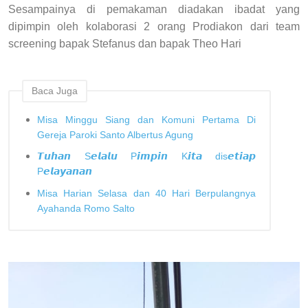
Sesampainya di pemakaman diadakan ibadat yang
dipimpin oleh kolaborasi 2 orang Prodiakon dari team
screening bapak Stefanus dan bapak Theo Hari
Baca Juga
Misa Minggu Siang dan Komuni Pertama Di
Gereja Paroki Santo Albertus Agung
𝙏𝙪𝙝𝙖𝙣 S𝙚𝙡𝙖𝙡𝙪 P𝙞𝙢𝙥𝙞𝙣 K𝙞𝙩𝙖 dis𝙚𝙩𝙞𝙖𝙥
P𝙚𝙡𝙖𝙮𝙖𝙣𝙖𝙣
Misa Harian Selasa dan 40 Hari Berpulangnya
Ayahanda Romo Salto