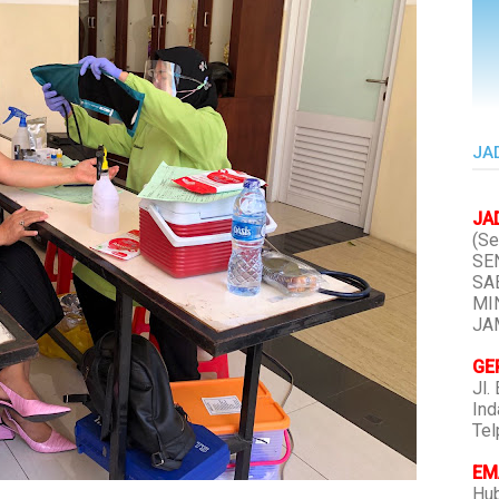
JA
JA
(Se
SEN
SAB
MIN
JAM
GE
Jl.
Ind
Tel
EMA
Hub