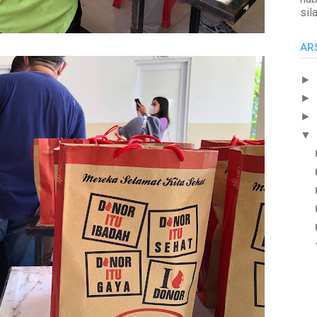
sil
AR
►
►
►
▼