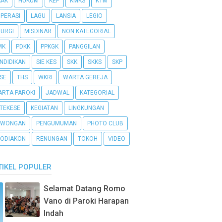
AAK
HUKUM
KEP
KMKS
KTM
PERASI
LAGU
LANSIA
LEGIO
TURGI
MISDINAR
NON KATEGORIAL
MK
PDKK
PPKGK
PANGGILAN
NDIDIKAN
SIE KES
SKK
SKKS
SKP
SE
THS
WKRI
WARTA GEREJA
RTA PAROKI
JADWAL
KATEGORIAL
TEKESE
KEGIATAN
LINGKUNGAN
OWONGAN
PENGUMUMAN
PHOTO CLUB
ODIAKON
RENUNGAN
TOKOH
VIDEO
TIKEL POPULER
Selamat Datang Romo
Vano di Paroki Harapan
Indah