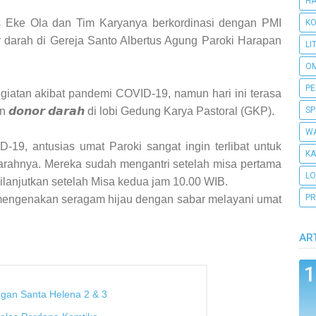
H
s Eke Ola dan Tim Karyanya berkordinasi dengan PMI
KO
darah di Gereja Santo Albertus Agung Paroki Harapan
LI
O
PE
giatan akibat pandemi COVID-19, namun hari ini terasa
𝙤𝙣𝙤𝙧 𝙙𝙖𝙧𝙖𝙝 di lobi Gedung Karya Pastoral (GKP).
SP
WA
-19, antusias umat Paroki sangat ingin terlibat untuk
KA
rahnya. Mereka sudah mengantri setelah misa pertama
L
ilanjutkan setelah Misa kedua jam 10.00 WIB.
PR
mengenakan seragam hijau dengan sabar melayani umat
AR
gan Santa Helena 2 & 3