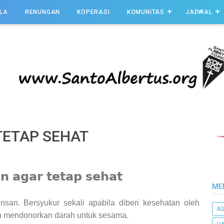
LA
RENUNGAN
KOPERASI
KOMUNITAS
JADWAL
TETAP SEHAT
𝗻 𝗮𝗴𝗮𝗿 𝘁𝗲𝘁𝗮𝗽 𝘀𝗲𝗵𝗮𝘁
ME
nsan. Bersyukur sekali apabila diberi kesehatan oleh
AS
n mendonorkan darah untuk sesama.