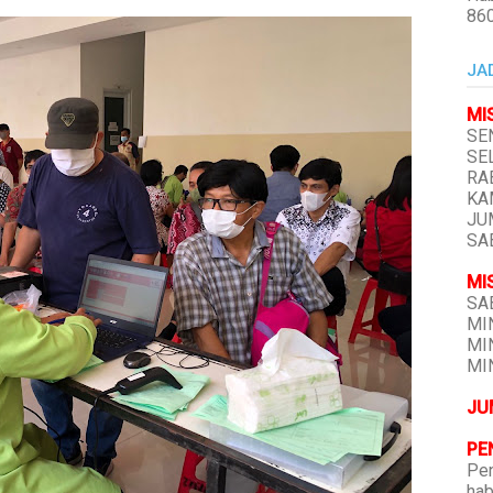
86
JA
MI
SEN
SEL
RAB
KAM
JUM
SAB
MI
SAB
MIN
MIN
MIN
JU
PE
Pen
hab