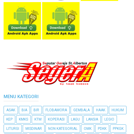
MENU KATEGORI
ASAK
BIA
BIR
FLOBAMORA
GEMBALA
HAAK
HUKUM
KEP
KMKS
KTM
KOPERASI
LAGU
LANSIA
LEGIO
LITURGI
MISDINAR
NON KATEGORIAL
OMK
PDKK
PPKGK