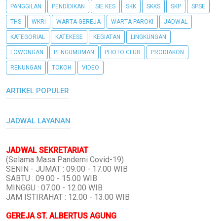
PANGGILAN
PENDIDIKAN
SIE KES
SKK
SKKS
SKP
SPSE
THS
WKRI
WARTA GEREJA
WARTA PAROKI
JADWAL
KATEGORIAL
KATEKESE
KEGIATAN
LINGKUNGAN
LOWONGAN
PENGUMUMAN
PHOTO CLUB
PRODIAKON
RENUNGAN
TOKOH
VIDEO
ARTIKEL POPULER
JADWAL LAYANAN
JADWAL SEKRETARIAT
(Selama Masa Pandemi Covid-19)
SENIN - JUMAT : 09.00 - 17.00 WIB
SABTU : 09.00 - 15.00 WIB
MINGGU : 07.00 - 12.00 WIB
JAM ISTIRAHAT : 12.00 - 13.00 WIB
GEREJA ST. ALBERTUS AGUNG