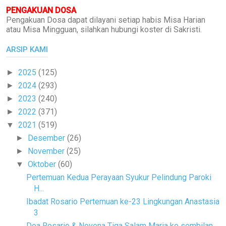
PENGAKUAN DOSA
Pengakuan Dosa dapat dilayani setiap habis Misa Harian
atau Misa Mingguan, silahkan hubungi koster di Sakristi.
ARSIP KAMI
2025
(125)
►
2024
(293)
►
2023
(240)
►
2022
(371)
►
2021
(519)
▼
Desember
(26)
►
November
(25)
►
Oktober
(60)
▼
Pertemuan Kedua Perayaan Syukur Pelindung Paroki
H...
Ibadat Rosario Pertemuan ke-23 Lingkungan Anastasia
3
Doa Rosario & Novena Tiga Salam Maria ke sembilan ...