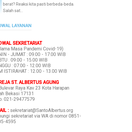
berat? Reaksi kita pasti berbeda-beda.
Salah sat...
DWAL LAYANAN
DWAL SEKRETARIAT
lama Masa Pandemi Covid-19)
IN - JUMAT : 09.00 - 17.00 WIB
TU : 09.00 - 15.00 WIB
GGU : 07.00 - 12.00 WIB
 ISTIRAHAT : 12.00 - 13.00 WIB
REJA ST. ALBERTUS AGUNG
 Bulevar Raya Kav 23 Kota Harapan
ah Bekasi 17131
p. 021-29477579
IL :
sekretariat@SantoAlbertus.org
ungi sekretariat via WA di nomor 0851-
05-4595