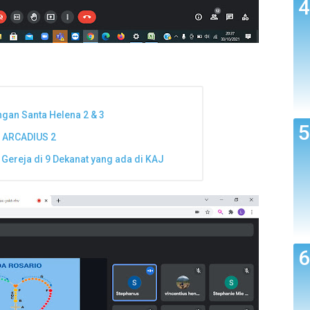
gan Santa Helena 2 & 3
 ARCADIUS 2
 Gereja di 9 Dekanat yang ada di KAJ