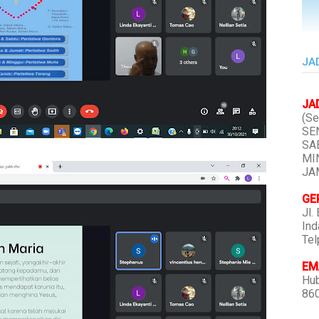
JA
JA
(Se
SEN
SAB
MIN
JAM
GE
Jl.
Ind
Tel
EMA
Hub
86