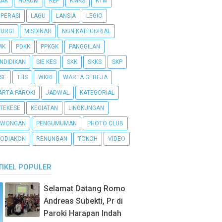
AAK
HUKUM
KEP
KMKS
KTM
PERASI
LAGU
LANSIA
LEGIO
TURGI
MISDINAR
NON KATEGORIAL
MK
PDKK
PPKGK
PANGGILAN
NDIDIKAN
SIE KES
SKK
SKKS
SKP
SE
THS
WKRI
WARTA GEREJA
RTA PAROKI
JADWAL
KATEGORIAL
TEKESE
KEGIATAN
LINGKUNGAN
OWONGAN
PENGUMUMAN
PHOTO CLUB
ODIAKON
RENUNGAN
TOKOH
VIDEO
TIKEL POPULER
Selamat Datang Romo
Andreas Subekti, Pr di
Paroki Harapan Indah