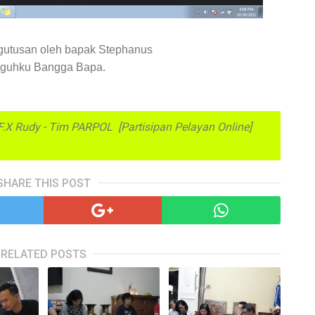
ngutusan oleh bapak Stephanus
ngguhku Bangga Bapa.
 F.X Rudy - Tim PARPOL [Partisipan Pelayan Online]
SHARE THIS POST
RELATED POSTS