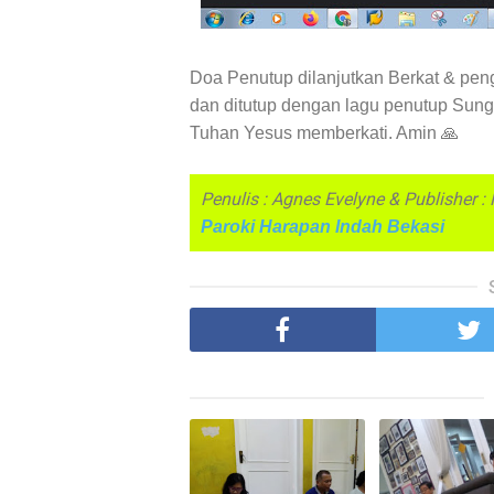
Doa Penutup dilanjutkan Berkat & pe
dan ditutup dengan lagu penutup Su
Tuhan Yesus memberkati. Amin 🙏
Penulis : Agnes Evelyne & Publisher :
Paroki Harapan Indah Bekasi