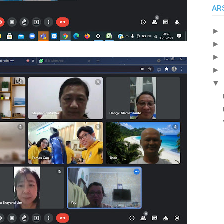
AR
►
►
►
►
▼