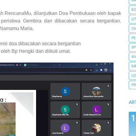
H
KO
ah RencanaMu, dilanjutkan Doa Pembukaan oleh bapak
LI
peristiwa Gembira dan dibacakan secara bergantian.
a Namamu Maria.
O
PE
nsi doa dibacakan secara bergantian
SP
oleh Bp Hengki dan diikuti umat.
WA
KA
L
PR
AR