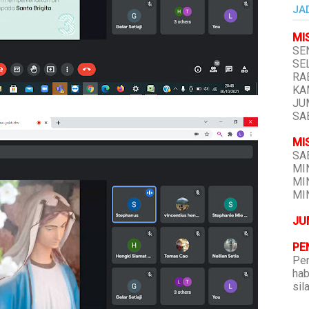
JA
MI
SEN
SEL
RAB
KAM
JUM
SAB
MI
SAB
MIN
MIN
MIN
JU
PE
Pen
hab
sil