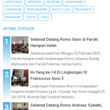
KATEGORIAL
KATEKESE
KEGIATAN
LINGKUNGAN
LOWONGAN
PENGUMUMAN
PHOTO CLUB
PRODIAKON
RENUNGAN
TOKOH
VIDEO
ARTIKEL POPULER
Selamat Datang Romo Vano di Paroki
Harapan Indah
Tepatnya pada hari Minggu, 02 Februari 2025,
Paroki Harapan Indah kedatangan Romo Johanes Biondy
Mattovano dari Paroki Pulomas, Gereja Santo...
Ini Yang ke-14 Di Lingkungan St
Fransiscus Asisi 3
Lingkungan Fransiskus Asisi 3 mengadakan
kegiatan Ibadat Rosario yg ke-14 pada hari Senin tanggal 29
Okt 2018, dirumah Bpk Yosafat Handoko...
Selamat Datang Romo Andreas Subekti,