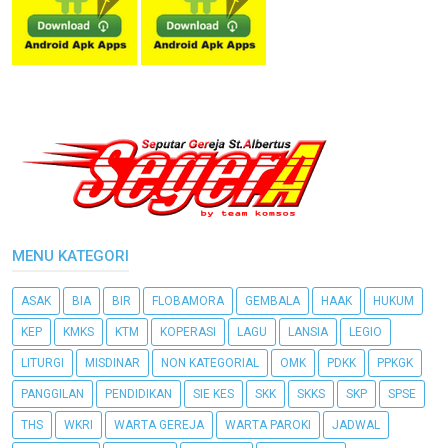
MENU KATEGORI
ASAK
BIA
BIR
FLOBAMORA
GEMBALA
HAAK
HUKUM
KEP
KMKS
KTM
KOPERASI
LAGU
LANSIA
LEGIO
LITURGI
MISDINAR
NON KATEGORIAL
OMK
PDKK
PPKGK
PANGGILAN
PENDIDIKAN
SIE KES
SKK
SKKS
SKP
SPSE
THS
WKRI
WARTA GEREJA
WARTA PAROKI
JADWAL