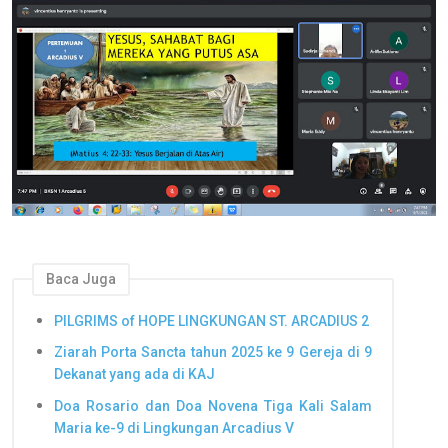
Baca Juga
PILGRIMS of HOPE LINGKUNGAN ST. ARCADIUS 2
Ziarah Porta Sancta tahun 2025 ke 9 Gereja di 9
Dekanat yang ada di KAJ
Doa Rosario dan Doa Novena Tiga Kali Salam
Maria ke-9 di Lingkungan Arcadius V