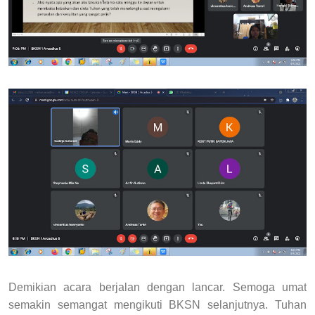
Demikian acara berjalan dengan lancar. Semoga umat
semakin semangat mengikuti BKSN selanjutnya. Tuhan