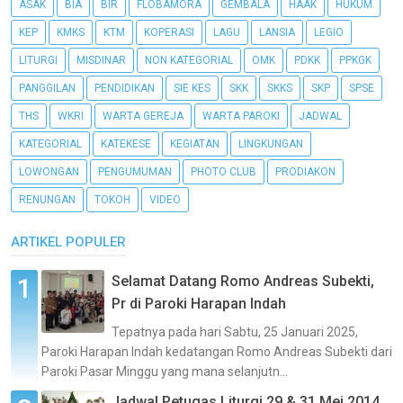
ASAK
BIA
BIR
FLOBAMORA
GEMBALA
HAAK
HUKUM
KEP
KMKS
KTM
KOPERASI
LAGU
LANSIA
LEGIO
LITURGI
MISDINAR
NON KATEGORIAL
OMK
PDKK
PPKGK
PANGGILAN
PENDIDIKAN
SIE KES
SKK
SKKS
SKP
SPSE
THS
WKRI
WARTA GEREJA
WARTA PAROKI
JADWAL
KATEGORIAL
KATEKESE
KEGIATAN
LINGKUNGAN
LOWONGAN
PENGUMUMAN
PHOTO CLUB
PRODIAKON
RENUNGAN
TOKOH
VIDEO
ARTIKEL POPULER
Selamat Datang Romo Andreas Subekti,
Pr di Paroki Harapan Indah
Tepatnya pada hari Sabtu, 25 Januari 2025,
Paroki Harapan Indah kedatangan Romo Andreas Subekti dari
Paroki Pasar Minggu yang mana selanjutn...
Jadwal Petugas Liturgi 29 & 31 Mei 2014