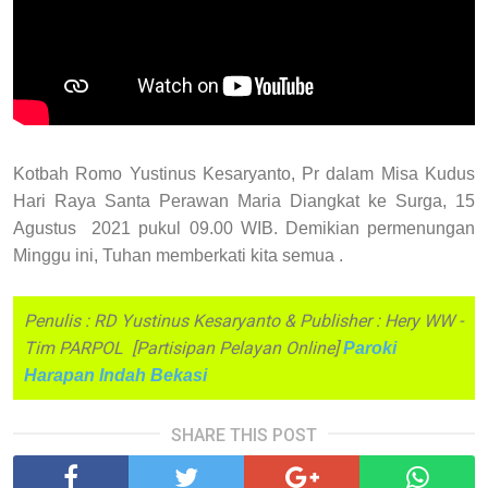
Kotbah Romo Yustinus Kesaryanto, Pr dalam Misa Kudus
Hari
Raya Santa Perawan Maria Diangkat ke Surga
, 15
Agustus 2021 pukul 09.00 WIB. Demikian permenungan
Minggu ini, Tuhan memberkati kita semua .
Penulis : RD Yustinus Kesaryanto & Publisher : Hery WW -
Tim PARPOL [Partisipan Pelayan Online]
Paroki
Harapan Indah Bekasi
SHARE THIS POST