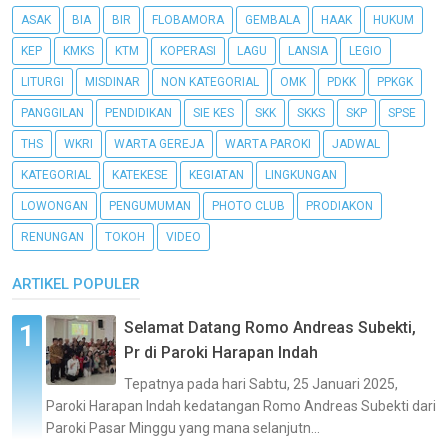
ASAK
BIA
BIR
FLOBAMORA
GEMBALA
HAAK
HUKUM
KEP
KMKS
KTM
KOPERASI
LAGU
LANSIA
LEGIO
LITURGI
MISDINAR
NON KATEGORIAL
OMK
PDKK
PPKGK
PANGGILAN
PENDIDIKAN
SIE KES
SKK
SKKS
SKP
SPSE
THS
WKRI
WARTA GEREJA
WARTA PAROKI
JADWAL
KATEGORIAL
KATEKESE
KEGIATAN
LINGKUNGAN
LOWONGAN
PENGUMUMAN
PHOTO CLUB
PRODIAKON
RENUNGAN
TOKOH
VIDEO
ARTIKEL POPULER
Selamat Datang Romo Andreas Subekti,
Pr di Paroki Harapan Indah
Tepatnya pada hari Sabtu, 25 Januari 2025,
Paroki Harapan Indah kedatangan Romo Andreas Subekti dari
Paroki Pasar Minggu yang mana selanjutn...