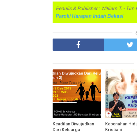
Penulis & Publisher : William T. - Ti
Paroki Harapan Indah Bekasi
Keadilan Diwujudkan
Kepenuhan Hid
Dari Keluarga
Kristiani