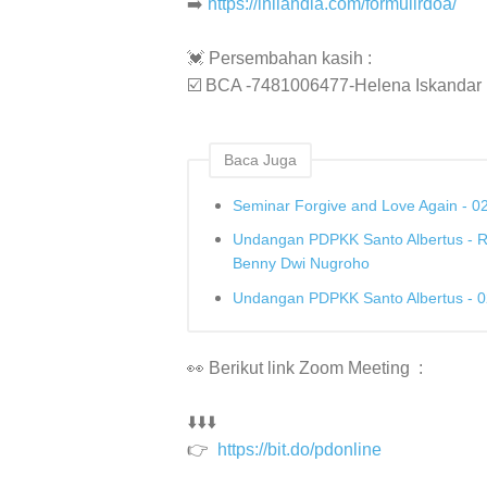
➡️
https://inilahdia.com/formulirdoa/
💓 Persembahan kasih :
☑️ BCA -7481006477-Helena Iskandar
Baca Juga
Seminar Forgive and Love Again - 0
Undangan PDPKK Santo Albertus - 
Benny Dwi Nugroho
Undangan PDPKK Santo Albertus - 0
👀 Berikut link Zoom Meeting :
⬇️⬇️⬇️
👉
https://bit.do/pdonline