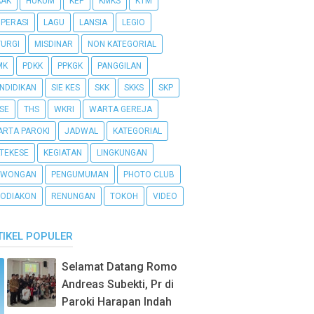
AAK
HUKUM
KEP
KMKS
KTM
PERASI
LAGU
LANSIA
LEGIO
TURGI
MISDINAR
NON KATEGORIAL
MK
PDKK
PPKGK
PANGGILAN
NDIDIKAN
SIE KES
SKK
SKKS
SKP
SE
THS
WKRI
WARTA GEREJA
RTA PAROKI
JADWAL
KATEGORIAL
TEKESE
KEGIATAN
LINGKUNGAN
OWONGAN
PENGUMUMAN
PHOTO CLUB
ODIAKON
RENUNGAN
TOKOH
VIDEO
TIKEL POPULER
Selamat Datang Romo
Andreas Subekti, Pr di
Paroki Harapan Indah