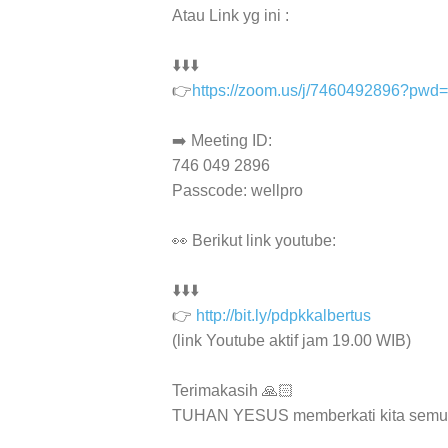
Atau Link yg ini :
⬇️⬇️⬇️
👉
https://zoom.us/j/7460492896?
➡️ Meeting ID:
746 049 2896
Passcode: wellpro
👀 Berikut link youtube:
⬇️⬇️⬇️
👉
http://bit.ly/pdpkkalbertus
(link Youtube aktif jam 19.00 WIB)
Terimakasih 🙏🏻
TUHAN YESUS memberkati kita semu