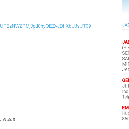
JA
pwd=UFEzNWZPMjJpd0hyOEZvcDhXbUJsUT09
JA
(Se
SEN
SAB
MIN
JAM
GE
Jl.
Ind
Tel
EMA
Hub
86
a🙏🙏🙏