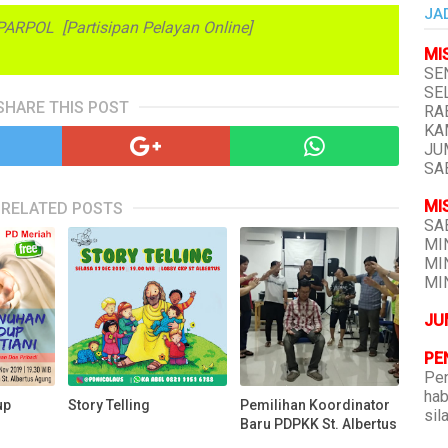
JA
m PARPOL [Partisipan Pelayan Online]
MI
SEN
SEL
SHARE THIS POST
RAB
KAM
JUM
SAB
MI
RELATED POSTS
SAB
MIN
MIN
MIN
JU
PE
Pen
hab
up
Story Telling
Pemilihan Koordinator
sil
Baru PDPKK St. Albertus