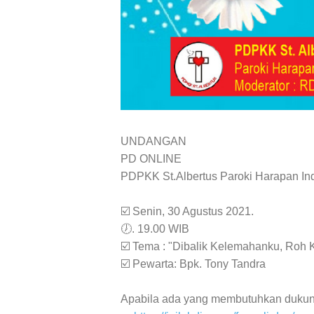
UNDANGAN
PD ONLINE
PDPKK St.Albertus Paroki Harapan In
☑️ Senin, 30 Agustus 2021.
🕖. 19.00 WIB
☑️ Tema : "Dibalik Kelemahanku, Roh 
☑️ Pewarta: Bpk. Tony Tandra
Apabila ada yang membutuhkan dukungan