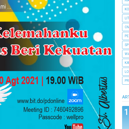
H
KO
LI
O
PE
SP
WA
KA
L
PR
AR