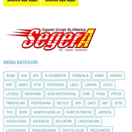
MENU KATEGORI
ASAK
BIA
BIR
FLOBAMORA
GEMBALA
HAAK
HUKUM
KEP
KMKS
KTM
KOPERASI
LAGU
LANSIA
LEGIO
LITURGI
MISDINAR
NON KATEGORIAL
OMK
PDKK
PPKGK
PANGGILAN
PENDIDIKAN
SIE KES
SKK
SKKS
SKP
SPSE
THS
WKRI
WARTA GEREJA
WARTA PAROKI
JADWAL
KATEGORIAL
KATEKESE
KEGIATAN
LINGKUNGAN
LOWONGAN
PENGUMUMAN
PHOTO CLUB
PRODIAKON