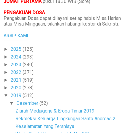
JUMAT PERTAMA
pukul 18.30 WIB (Sore)
PENGAKUAN DOSA
Pengakuan Dosa dapat dilayani setiap habis Misa Harian
atau Misa Mingguan, silahkan hubungi koster di Sakristi.
ARSIP KAMI
2025
(125)
►
2024
(293)
►
2023
(240)
►
2022
(371)
►
2021
(519)
►
2020
(278)
►
2019
(512)
▼
Desember
(52)
▼
Ziarah Medjugorje & Eropa Timur 2019
Rekoleksi Keluarga Lingkungan Santo Andreas 2
Keselamatan Yang Teraniaya