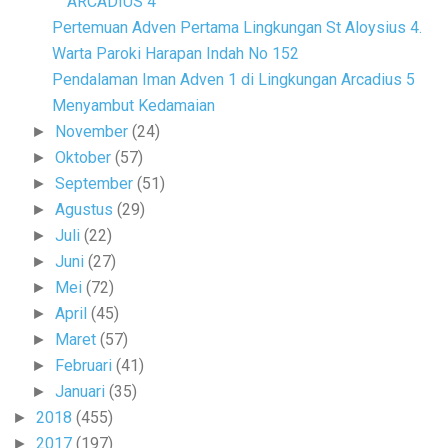
ARCADIUS 4
Pertemuan Adven Pertama Lingkungan St Aloysius 4.
Warta Paroki Harapan Indah No 152
Pendalaman Iman Adven 1 di Lingkungan Arcadius 5
Menyambut Kedamaian
November
(24)
►
Oktober
(57)
►
September
(51)
►
Agustus
(29)
►
Juli
(22)
►
Juni
(27)
►
Mei
(72)
►
April
(45)
►
Maret
(57)
►
Februari
(41)
►
Januari
(35)
►
2018
(455)
►
2017
(197)
►