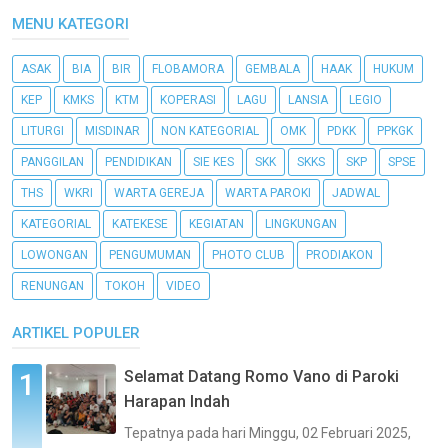
MENU KATEGORI
ASAK
BIA
BIR
FLOBAMORA
GEMBALA
HAAK
HUKUM
KEP
KMKS
KTM
KOPERASI
LAGU
LANSIA
LEGIO
LITURGI
MISDINAR
NON KATEGORIAL
OMK
PDKK
PPKGK
PANGGILAN
PENDIDIKAN
SIE KES
SKK
SKKS
SKP
SPSE
THS
WKRI
WARTA GEREJA
WARTA PAROKI
JADWAL
KATEGORIAL
KATEKESE
KEGIATAN
LINGKUNGAN
LOWONGAN
PENGUMUMAN
PHOTO CLUB
PRODIAKON
RENUNGAN
TOKOH
VIDEO
ARTIKEL POPULER
Selamat Datang Romo Vano di Paroki
Harapan Indah
Tepatnya pada hari Minggu, 02 Februari 2025,