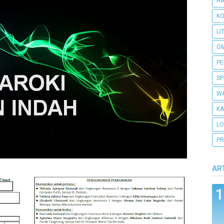
H
KO
LI
O
PE
SP
WA
KA
L
PR
AR