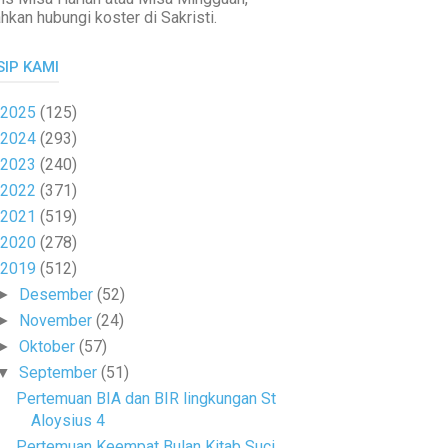
ahkan hubungi koster di Sakristi.
SIP KAMI
2025
(125)
2024
(293)
2023
(240)
2022
(371)
2021
(519)
2020
(278)
2019
(512)
Desember
(52)
►
November
(24)
►
Oktober
(57)
►
September
(51)
▼
Pertemuan BIA dan BIR lingkungan St
Aloysius 4
Pertemuan Keempat Bulan Kitab Suci