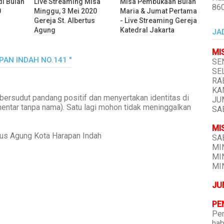
di Bulan
Live Streaming Misa
Misa Pembukaan Bulan
86
0
Minggu, 3 Mei 2020
Maria & Jumat Pertama
Gereja St. Albertus
- Live Streaming Gereja
Agung
Katedral Jakarta
JA
MI
PAN INDAH NO.141 "
SEN
SEL
RAB
KAM
bersudut pandang positif dan menyertakan identitas di
JUM
mentar tanpa nama). Satu lagi mohon tidak meninggalkan
SAB
MI
tus Agung Kota Harapan Indah
SAB
MIN
MIN
MIN
JU
PE
Pen
hab