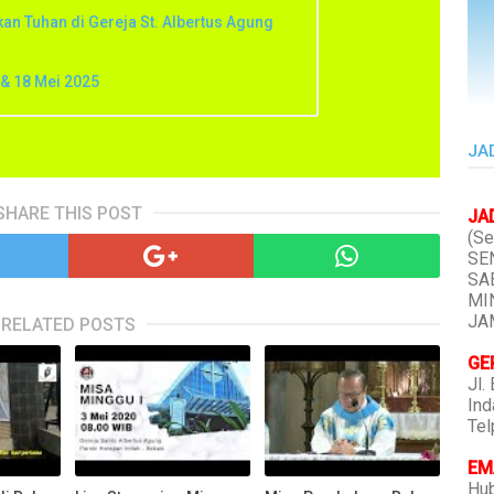
kan Tuhan di Gereja St. Albertus Agung
 & 18 Mei 2025
JA
SHARE THIS POST
JA
(Se
SEN
SAB
MIN
JAM
RELATED POSTS
GE
Jl.
Ind
Tel
EMA
Hub