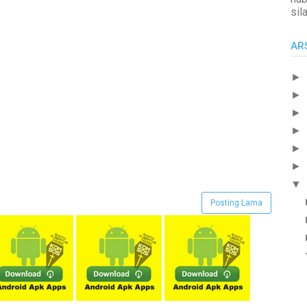
sil
AR
►
►
►
►
►
►
▼
Posting Lama