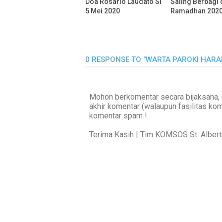
Doa Rosario Laudato Si
Saling Berbagi 
5 Mei 2020
Ramadhan 202
0 RESPONSE TO "WARTA PAROKI HARA
Mohon berkomentar secara bijaksana, 
akhir komentar (walaupun fasilitas ko
komentar spam !
Terima Kasih | Tim KOMSOS St. Alber