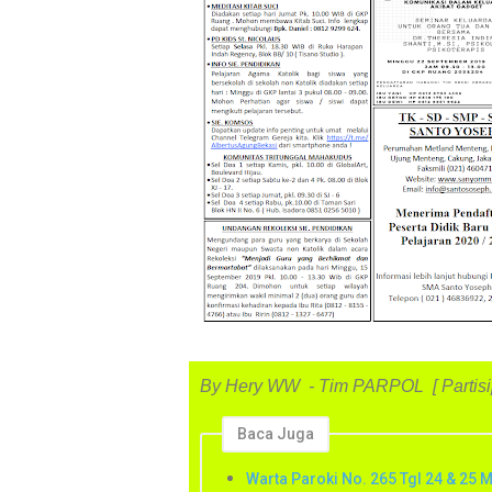
By Hery WW - Tim PARPOL [ Partisip
Baca Juga
Warta Paroki No. 265 Tgl 24 & 25 