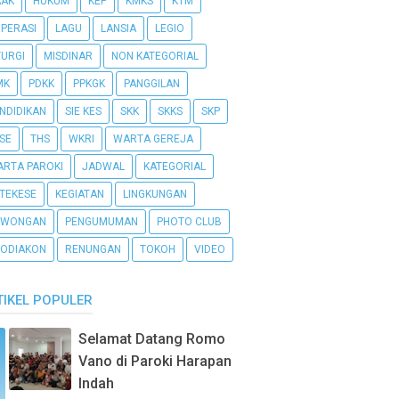
AAK
HUKUM
KEP
KMKS
KTM
PERASI
LAGU
LANSIA
LEGIO
TURGI
MISDINAR
NON KATEGORIAL
MK
PDKK
PPKGK
PANGGILAN
NDIDIKAN
SIE KES
SKK
SKKS
SKP
SE
THS
WKRI
WARTA GEREJA
RTA PAROKI
JADWAL
KATEGORIAL
TEKESE
KEGIATAN
LINGKUNGAN
OWONGAN
PENGUMUMAN
PHOTO CLUB
ODIAKON
RENUNGAN
TOKOH
VIDEO
TIKEL POPULER
Selamat Datang Romo
Vano di Paroki Harapan
Indah