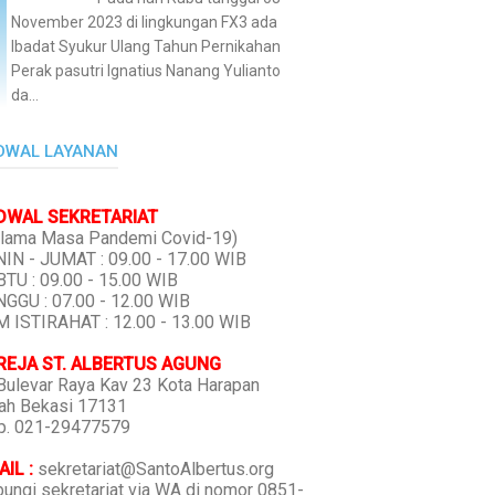
November 2023 di lingkungan FX3 ada
Ibadat Syukur Ulang Tahun Pernikahan
Perak pasutri Ignatius Nanang Yulianto
da...
DWAL LAYANAN
DWAL SEKRETARIAT
lama Masa Pandemi Covid-19)
IN - JUMAT : 09.00 - 17.00 WIB
TU : 09.00 - 15.00 WIB
GGU : 07.00 - 12.00 WIB
 ISTIRAHAT : 12.00 - 13.00 WIB
REJA ST. ALBERTUS AGUNG
 Bulevar Raya Kav 23 Kota Harapan
ah Bekasi 17131
p. 021-29477579
IL :
sekretariat@SantoAlbertus.org
ungi sekretariat via WA di nomor 0851-