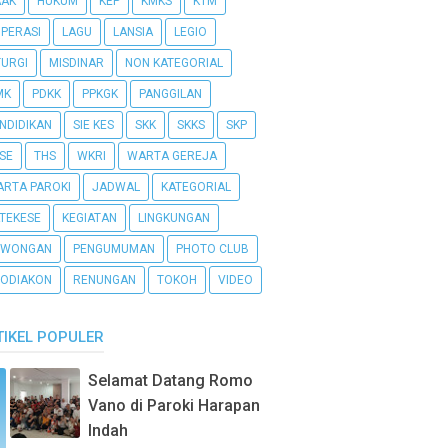
AAK
HUKUM
KEP
KMKS
KTM
PERASI
LAGU
LANSIA
LEGIO
TURGI
MISDINAR
NON KATEGORIAL
MK
PDKK
PPKGK
PANGGILAN
NDIDIKAN
SIE KES
SKK
SKKS
SKP
SE
THS
WKRI
WARTA GEREJA
RTA PAROKI
JADWAL
KATEGORIAL
TEKESE
KEGIATAN
LINGKUNGAN
OWONGAN
PENGUMUMAN
PHOTO CLUB
ODIAKON
RENUNGAN
TOKOH
VIDEO
TIKEL POPULER
Selamat Datang Romo
Vano di Paroki Harapan
Indah