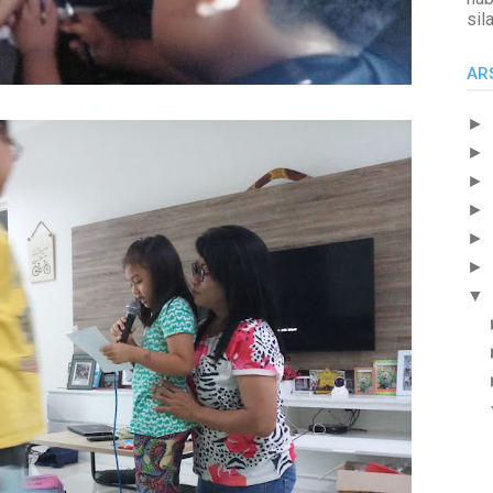
sil
AR
►
►
►
►
►
►
▼