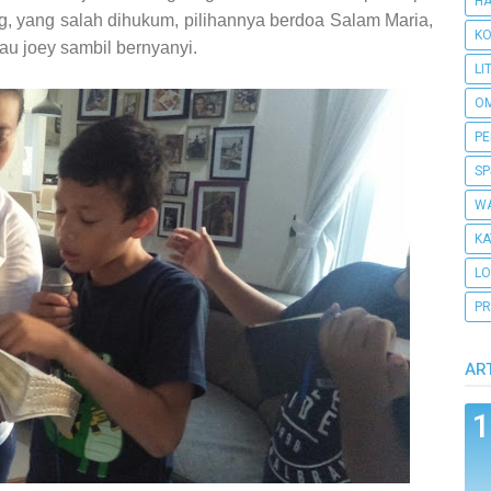
H
g, yang salah dihukum, pilihannya berdoa Salam Maria,
KO
u joey sambil bernyanyi.
LI
O
PE
SP
WA
KA
L
PR
AR