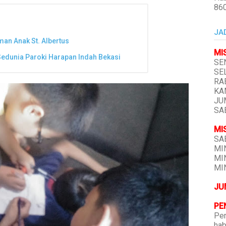
86
JA
man Anak St. Albertus
MI
Sedunia Paroki Harapan Indah Bekasi
SEN
SEL
RAB
KAM
JUM
SAB
MI
SAB
MIN
MIN
MIN
JU
PE
Pen
hab