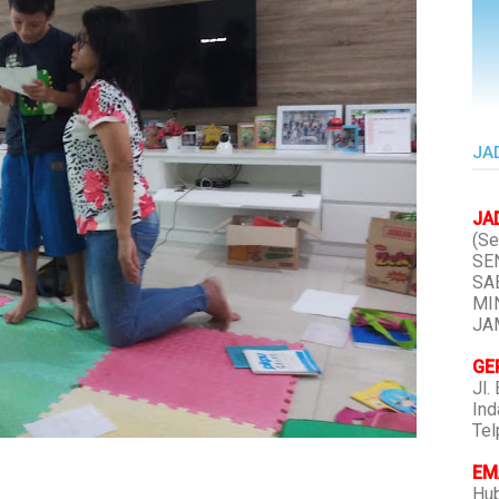
JA
JA
(Se
SEN
SAB
MIN
JAM
GE
Jl.
Ind
Tel
EMA
Hub