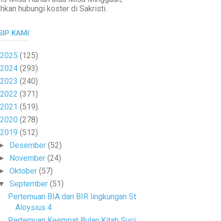
ahkan hubungi koster di Sakristi.
SIP KAMI
2025
(125)
2024
(293)
2023
(240)
2022
(371)
2021
(519)
2020
(278)
2019
(512)
Desember
(52)
►
November
(24)
►
Oktober
(57)
►
September
(51)
▼
Pertemuan BIA dan BIR lingkungan St
Aloysius 4
Pertemuan Keempat Bulan Kitab Suci