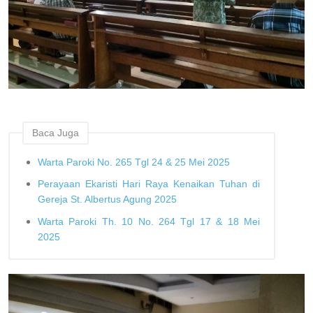
Baca Juga
Warta Paroki No. 265 Tgl 24 & 25 Mei 2025
Perayaan Ekaristi Hari Raya Kenaikan Tuhan di
Gereja St. Albertus Agung 2025
Warta Paroki Th. 10 No. 264 Tgl 17 & 18 Mei
2025