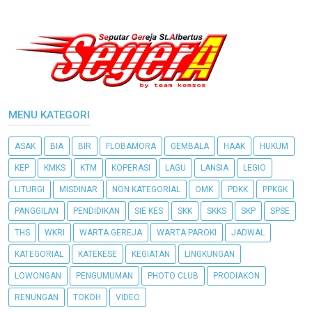
MENU KATEGORI
ASAK
BIA
BIR
FLOBAMORA
GEMBALA
HAAK
HUKUM
KEP
KMKS
KTM
KOPERASI
LAGU
LANSIA
LEGIO
LITURGI
MISDINAR
NON KATEGORIAL
OMK
PDKK
PPKGK
PANGGILAN
PENDIDIKAN
SIE KES
SKK
SKKS
SKP
SPSE
THS
WKRI
WARTA GEREJA
WARTA PAROKI
JADWAL
KATEGORIAL
KATEKESE
KEGIATAN
LINGKUNGAN
LOWONGAN
PENGUMUMAN
PHOTO CLUB
PRODIAKON
RENUNGAN
TOKOH
VIDEO