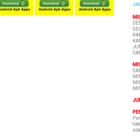
JA
MI
SEN
SEL
RAB
KAM
JUM
SAB
MI
SAB
MIN
MIN
MIN
JU
PE
Pen
hab
sil