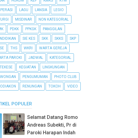
AAK
HUKUM
KEP
KMKS
KTM
PERASI
LAGU
LANSIA
LEGIO
TURGI
MISDINAR
NON KATEGORIAL
MK
PDKK
PPKGK
PANGGILAN
NDIDIKAN
SIE KES
SKK
SKKS
SKP
SE
THS
WKRI
WARTA GEREJA
RTA PAROKI
JADWAL
KATEGORIAL
TEKESE
KEGIATAN
LINGKUNGAN
OWONGAN
PENGUMUMAN
PHOTO CLUB
ODIAKON
RENUNGAN
TOKOH
VIDEO
TIKEL POPULER
Selamat Datang Romo
Andreas Subekti, Pr di
Paroki Harapan Indah