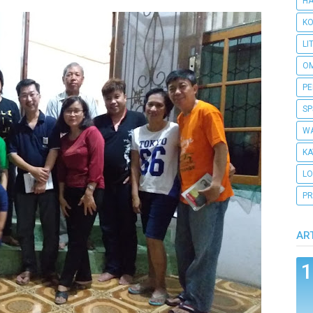
H
KO
LI
O
PE
SP
WA
KA
L
PR
AR