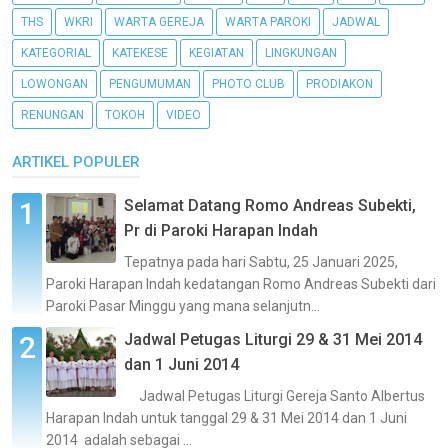
THS
WKRI
WARTA GEREJA
WARTA PAROKI
JADWAL
KATEGORIAL
KATEKESE
KEGIATAN
LINGKUNGAN
LOWONGAN
PENGUMUMAN
PHOTO CLUB
PRODIAKON
RENUNGAN
TOKOH
VIDEO
ARTIKEL POPULER
Selamat Datang Romo Andreas Subekti,
Pr di Paroki Harapan Indah
Tepatnya pada hari Sabtu, 25 Januari 2025,
Paroki Harapan Indah kedatangan Romo Andreas Subekti dari
Paroki Pasar Minggu yang mana selanjutn...
Jadwal Petugas Liturgi 29 & 31 Mei 2014
dan 1 Juni 2014
Jadwal Petugas Liturgi Gereja Santo Albertus
Harapan Indah untuk tanggal 29 & 31 Mei 2014 dan 1 Juni
2014 adalah sebagai ...