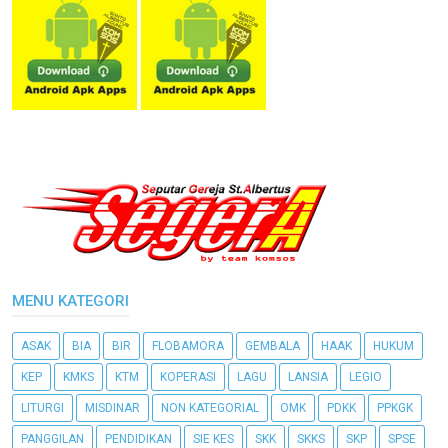
MENU KATEGORI
ASAK
BIA
BIR
FLOBAMORA
GEMBALA
HAAK
HUKUM
KEP
KMKS
KTM
KOPERASI
LAGU
LANSIA
LEGIO
LITURGI
MISDINAR
NON KATEGORIAL
OMK
PDKK
PPKGK
PANGGILAN
PENDIDIKAN
SIE KES
SKK
SKKS
SKP
SPSE