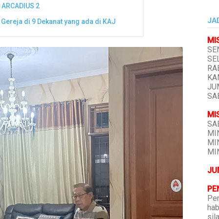
 ARCADIUS 2
JA
 Gereja di 9 Dekanat yang ada di KAJ
MI
SEN
SEL
RAB
KAM
JUM
SAB
MI
SAB
MIN
MIN
MIN
JU
PE
Pen
hab
sil