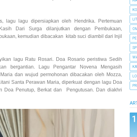
H
KO
LI
, lagu lagu dipersiapkan oleh Hendrika.
Pertemuan
asih Dari Surga dilanjutkan dengan Pembukaan,
O
ukaan, kemudian dibacakan kitab suci diambil dari Injil
PE
SP
WA
yikan lagu Ratu Rosari.
Doa Rosario peristiwa Sedih
akan bergantian.
Lagu Pengantar Novena Mengasih
KA
Maria dan wujud permohonan dibacakan oleh Mozza,
L
Litani Santa Perawan Maria, diperkuat dengan lagu Doa
PR
an Doa Penutup, Berkat dan Pengutusan.
Dan diakhri
AR