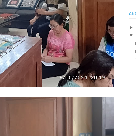
AR
►
▼