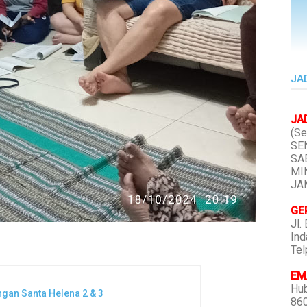
JA
JA
(Se
SEN
SAB
MIN
JAM
GE
Jl.
Ind
Tel
EMA
Hub
gan Santa Helena 2 & 3
86