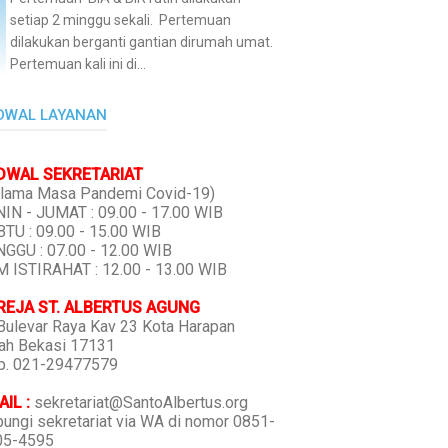
setiap 2 minggu sekali. Pertemuan
dilakukan berganti gantian dirumah umat.
Pertemuan kali ini di...
DWAL LAYANAN
DWAL SEKRETARIAT
lama Masa Pandemi Covid-19)
IN - JUMAT : 09.00 - 17.00 WIB
TU : 09.00 - 15.00 WIB
GGU : 07.00 - 12.00 WIB
 ISTIRAHAT : 12.00 - 13.00 WIB
REJA ST. ALBERTUS AGUNG
 Bulevar Raya Kav 23 Kota Harapan
ah Bekasi 17131
p. 021-29477579
IL :
sekretariat@SantoAlbertus.org
ungi sekretariat via WA di nomor 0851-
05-4595