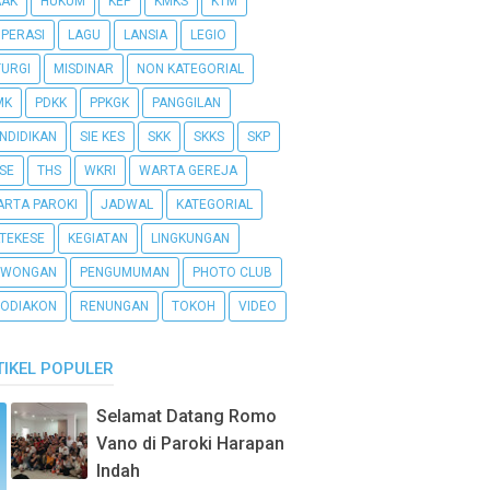
AAK
HUKUM
KEP
KMKS
KTM
PERASI
LAGU
LANSIA
LEGIO
TURGI
MISDINAR
NON KATEGORIAL
MK
PDKK
PPKGK
PANGGILAN
NDIDIKAN
SIE KES
SKK
SKKS
SKP
SE
THS
WKRI
WARTA GEREJA
RTA PAROKI
JADWAL
KATEGORIAL
TEKESE
KEGIATAN
LINGKUNGAN
OWONGAN
PENGUMUMAN
PHOTO CLUB
ODIAKON
RENUNGAN
TOKOH
VIDEO
TIKEL POPULER
Selamat Datang Romo
Vano di Paroki Harapan
Indah