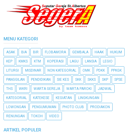
MENU KATEGORI
ASAK
BIA
BIR
FLOBAMORA
GEMBALA
HAAK
HUKUM
KEP
KMKS
KTM
KOPERASI
LAGU
LANSIA
LEGIO
LITURGI
MISDINAR
NON KATEGORIAL
OMK
PDKK
PPKGK
PANGGILAN
PENDIDIKAN
SIE KES
SKK
SKKS
SKP
SPSE
THS
WKRI
WARTA GEREJA
WARTA PAROKI
JADWAL
KATEGORIAL
KATEKESE
KEGIATAN
LINGKUNGAN
LOWONGAN
PENGUMUMAN
PHOTO CLUB
PRODIAKON
RENUNGAN
TOKOH
VIDEO
ARTIKEL POPULER