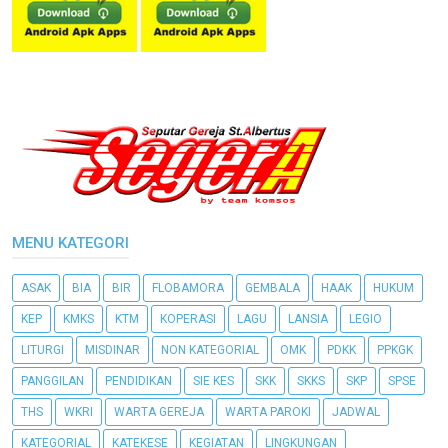
MENU KATEGORI
ASAK
BIA
BIR
FLOBAMORA
GEMBALA
HAAK
HUKUM
KEP
KMKS
KTM
KOPERASI
LAGU
LANSIA
LEGIO
LITURGI
MISDINAR
NON KATEGORIAL
OMK
PDKK
PPKGK
PANGGILAN
PENDIDIKAN
SIE KES
SKK
SKKS
SKP
SPSE
THS
WKRI
WARTA GEREJA
WARTA PAROKI
JADWAL
KATEGORIAL
KATEKESE
KEGIATAN
LINGKUNGAN