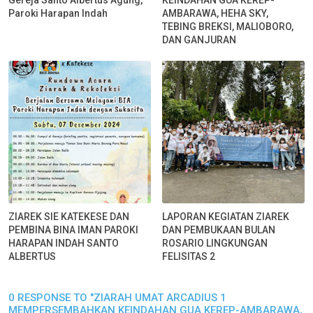
Gereja Santo Albertus Agung,
KEINDAHAN GUA KEREP-
Paroki Harapan Indah
AMBARAWA, HEHA SKY,
TEBING BREKSI, MALIOBORO,
DAN GANJURAN
ZIAREK SIE KATEKESE DAN
LAPORAN KEGIATAN ZIAREK
PEMBINA BINA IMAN PAROKI
DAN PEMBUKAAN BULAN
HARAPAN INDAH SANTO
ROSARIO LINGKUNGAN
ALBERTUS
FELISITAS 2
0 RESPONSE TO "ZIARAH UMAT ARCADIUS 1
MEMPERSEMBAHKAN KEINDAHAN GUA KEREP-AMBARAWA,