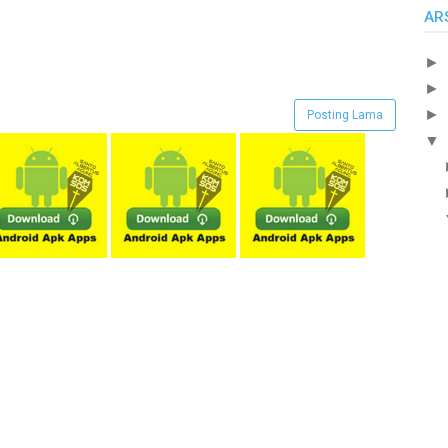
AR
►
►
►
Posting Lama
▼