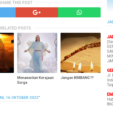
SHARE THIS POST
JA
RELATED POSTS
JA
(Se
SEN
SAB
MIN
JAM
GE
Jl.
Menawarkan Kerajaan
Jangan BIMBANG !!!
Ind
Surga
Tel
EMA
I, 16 OKTOBER 2022"
Hub
86