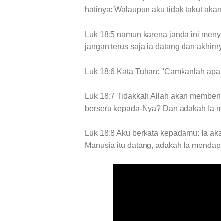
hatinya: Walaupun aku tidak takut aka
Luk 18:5 namun karena janda ini men
jangan terus saja ia datang dan akhir
Luk 18:6 Kata Tuhan: "Camkanlah apa y
Luk 18:7 Tidakkah Allah akan memben
berseru kepada-Nya? Dan adakah Ia 
Luk 18:8 Aku berkata kepadamu: Ia ak
Manusia itu datang, adakah Ia mendapa