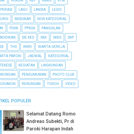
AAK
HUKUM
KEP
KMKS
KTM
PERASI
LAGU
LANSIA
LEGIO
TURGI
MISDINAR
NON KATEGORIAL
MK
PDKK
PPKGK
PANGGILAN
NDIDIKAN
SIE KES
SKK
SKKS
SKP
SE
THS
WKRI
WARTA GEREJA
RTA PAROKI
JADWAL
KATEGORIAL
TEKESE
KEGIATAN
LINGKUNGAN
OWONGAN
PENGUMUMAN
PHOTO CLUB
ODIAKON
RENUNGAN
TOKOH
VIDEO
TIKEL POPULER
Selamat Datang Romo
Andreas Subekti, Pr di
Paroki Harapan Indah