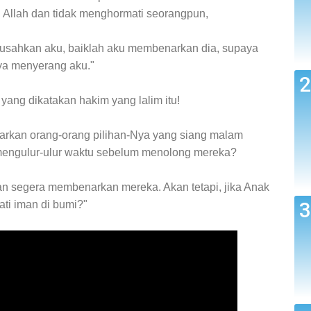
n Allah dan tidak menghormati seorangpun,
yusahkan aku, baiklah aku membenarkan dia, supaya
nya menyerang aku."
ang dikatakan hakim yang lalim itu!
arkan orang-orang pilihan-Nya yang siang malam
mengulur-ulur waktu sebelum menolong mereka?
an segera membenarkan mereka. Akan tetapi, jika Anak
ti iman di bumi?"