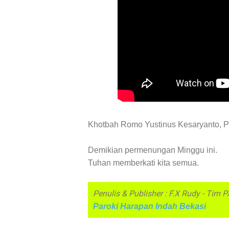
Khotbah Romo Yustinus Kesaryanto, P
Demikian permenungan Minggu ini.
Tuhan memberkati kita semua.
Penulis & Publisher : F.X Rudy - Tim 
Paroki Harapan Indah Bekasi