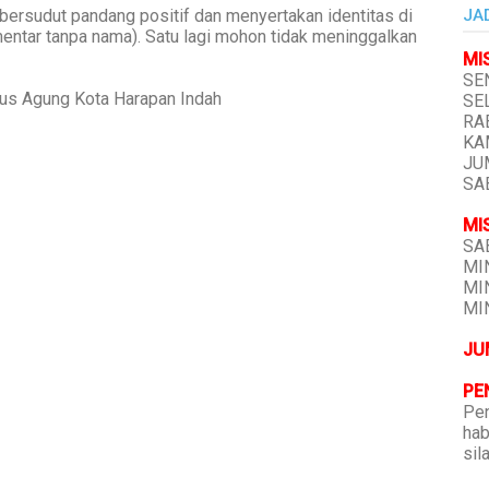
bersudut pandang positif dan menyertakan identitas di
JA
mentar tanpa nama). Satu lagi mohon tidak meninggalkan
MI
SEN
tus Agung Kota Harapan Indah
SEL
RAB
KAM
JUM
SAB
MI
SAB
MIN
MIN
MIN
JU
PE
Pen
hab
sil