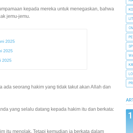
H
erumpamaan kepada mereka untuk menegaskan, bahwa
KO
dak jemu-jemu.
LI
O
PE
uni 2025
SP
ei 2025
WA
i 2025
KA
L
PR
a ada seorang hakim yang tidak takut akan Allah dan
AR
anda yang selalu datang kepada hakim itu dan berkata:
m itu menolak. Tetapi kemudian ia berkata dalam