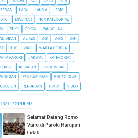
AAK
HUKUM
KEP
KMKS
KTM
PERASI
LAGU
LANSIA
LEGIO
TURGI
MISDINAR
NON KATEGORIAL
MK
PDKK
PPKGK
PANGGILAN
NDIDIKAN
SIE KES
SKK
SKKS
SKP
SE
THS
WKRI
WARTA GEREJA
RTA PAROKI
JADWAL
KATEGORIAL
TEKESE
KEGIATAN
LINGKUNGAN
OWONGAN
PENGUMUMAN
PHOTO CLUB
ODIAKON
RENUNGAN
TOKOH
VIDEO
TIKEL POPULER
Selamat Datang Romo
Vano di Paroki Harapan
Indah