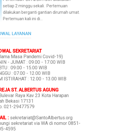
setiap 2 minggu sekali. Pertemuan
dilakukan berganti gantian dirumah umat.
Pertemuan kali ini di...
DWAL LAYANAN
DWAL SEKRETARIAT
lama Masa Pandemi Covid-19)
IN - JUMAT : 09.00 - 17.00 WIB
TU : 09.00 - 15.00 WIB
GGU : 07.00 - 12.00 WIB
 ISTIRAHAT : 12.00 - 13.00 WIB
REJA ST. ALBERTUS AGUNG
 Bulevar Raya Kav 23 Kota Harapan
ah Bekasi 17131
p. 021-29477579
IL :
sekretariat@SantoAlbertus.org
ungi sekretariat via WA di nomor 0851-
05-4595