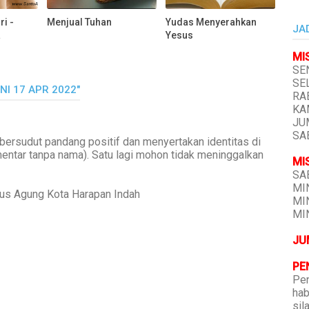
i -
Menjual Tuhan
Yudas Menyerahkan
JA
a
Yesus
MI
SEN
SEL
I 17 APR 2022"
RAB
KAM
JUM
SAB
bersudut pandang positif dan menyertakan identitas di
mentar tanpa nama). Satu lagi mohon tidak meninggalkan
MI
SAB
MIN
tus Agung Kota Harapan Indah
MIN
MIN
JU
PE
Pen
hab
sil