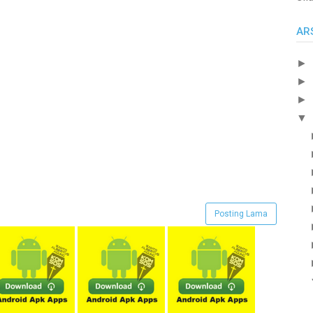
AR
►
►
►
▼
Posting Lama