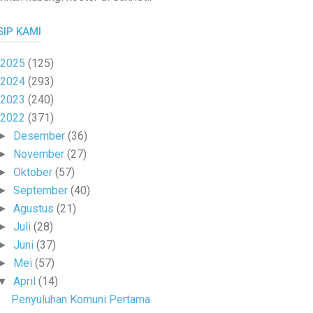
SIP KAMI
2025
(125)
2024
(293)
2023
(240)
2022
(371)
Desember
(36)
►
November
(27)
►
Oktober
(57)
►
September
(40)
►
Agustus
(21)
►
Juli
(28)
►
Juni
(37)
►
Mei
(57)
►
April
(14)
▼
Penyuluhan Komuni Pertama