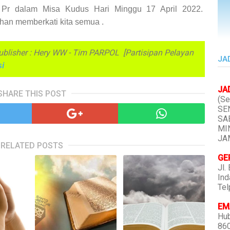
, Pr dalam Misa Kudus Hari Minggu 17 April
2022.
han memberkati kita semua .
Publisher : Hery WW - Tim PARPOL [Partisipan Pelayan
JA
i
JA
SHARE THIS POST
(Se
SEN
SAB
MIN
JAM
RELATED POSTS
GE
Jl.
Ind
Tel
EMA
Hub
86