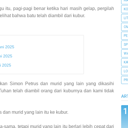
H
 itu, pagi-pagi benar ketika hari masih gelap, pergilah
KO
lihat bahwa batu telah diambil dari kubur.
LI
O
PE
SP
uni 2025
WA
ei 2025
KA
i 2025
L
PR
atkan Simon Petrus dan murid yang lain yang dikasihi
uhan telah diambil orang dari kuburnya dan kami tidak
AR
 dan murid yang lain itu ke kubur.
sama, tetapi murid yang lain itu berlari lebih cepat dari