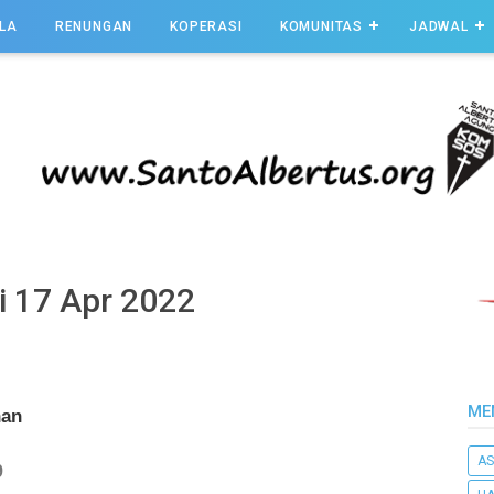
LA
RENUNGAN
KOPERASI
KOMUNITAS
JADWAL
i 17 Apr 2022
ME
han
AS
9