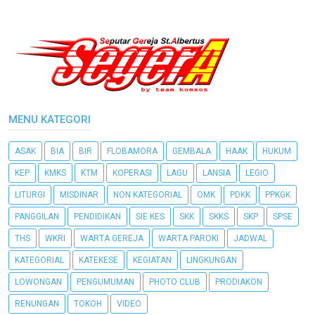
MENU KATEGORI
ASAK
BIA
BIR
FLOBAMORA
GEMBALA
HAAK
HUKUM
KEP
KMKS
KTM
KOPERASI
LAGU
LANSIA
LEGIO
LITURGI
MISDINAR
NON KATEGORIAL
OMK
PDKK
PPKGK
PANGGILAN
PENDIDIKAN
SIE KES
SKK
SKKS
SKP
SPSE
THS
WKRI
WARTA GEREJA
WARTA PAROKI
JADWAL
KATEGORIAL
KATEKESE
KEGIATAN
LINGKUNGAN
LOWONGAN
PENGUMUMAN
PHOTO CLUB
PRODIAKON
RENUNGAN
TOKOH
VIDEO