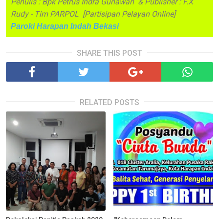
Penulis : Bpk Petrus Indra Gunawan & Publisher : F.X
Rudy - Tim PARPOL [Partisipan Pelayan Online]
Paroki Harapan Indah Bekasi
SHARE THIS POST
RELATED POSTS