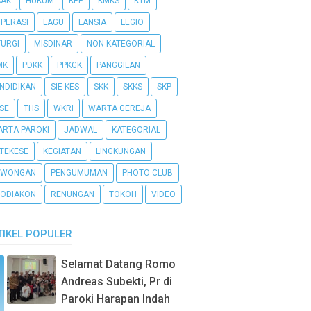
AAK
HUKUM
KEP
KMKS
KTM
PERASI
LAGU
LANSIA
LEGIO
TURGI
MISDINAR
NON KATEGORIAL
MK
PDKK
PPKGK
PANGGILAN
NDIDIKAN
SIE KES
SKK
SKKS
SKP
SE
THS
WKRI
WARTA GEREJA
RTA PAROKI
JADWAL
KATEGORIAL
TEKESE
KEGIATAN
LINGKUNGAN
OWONGAN
PENGUMUMAN
PHOTO CLUB
ODIAKON
RENUNGAN
TOKOH
VIDEO
TIKEL POPULER
Selamat Datang Romo
Andreas Subekti, Pr di
Paroki Harapan Indah