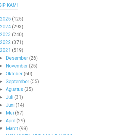
SIP KAMI
2025
(125)
2024
(293)
2023
(240)
2022
(371)
2021
(519)
Desember
(26)
►
November
(25)
►
Oktober
(60)
►
September
(55)
►
Agustus
(35)
►
Juli
(31)
►
Juni
(14)
►
Mei
(67)
►
April
(29)
►
Maret
(98)
▼