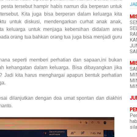
JA
pesta tersebut hampir habis namun dia berperan untuk
tersebut. Kita juga bisa berperan dalam keluarga kita
MI
tu untuk diskusi, mendengarkan curhat anak anak,
SEN
SEL
a keluarga untuk menjaga kebersihan didalam area
RAB
ada orang tua bahkan orang tua juga bisa menjadi guru
KAM
JUM
SAB
rhana seperti memberi perhatian dan sapaan,ini bukan
MI
ah kehangatan dalam keluarga. Bisa dibayangkan jika
SAB
MIN
 ? Jadi kita harus menghargai apapun bentuk perhatian
MIN
ga.
MIN
JU
esai dilanjutkan dengan doa umat spontan dan diakhiri
manto.
PE
Pen
hab
sil