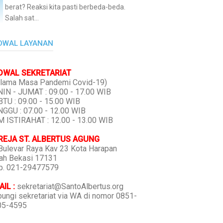
berat? Reaksi kita pasti berbeda-beda.
Salah sat...
DWAL LAYANAN
DWAL SEKRETARIAT
lama Masa Pandemi Covid-19)
IN - JUMAT : 09.00 - 17.00 WIB
TU : 09.00 - 15.00 WIB
GGU : 07.00 - 12.00 WIB
 ISTIRAHAT : 12.00 - 13.00 WIB
REJA ST. ALBERTUS AGUNG
 Bulevar Raya Kav 23 Kota Harapan
ah Bekasi 17131
p. 021-29477579
IL :
sekretariat@SantoAlbertus.org
ungi sekretariat via WA di nomor 0851-
05-4595