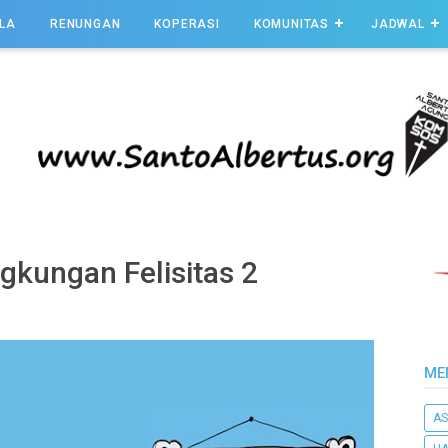
LA
RENUNGAN
KOPERASI
KOMUNITAS
JADWAL
gkungan Felisitas 2
ME
AS