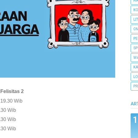
H
KO
LI
O
PE
SP
WA
KA
L
PR
elisitas 2
 19.30 Wib
AR
.30 Wib
.30 Wib
.30 Wib