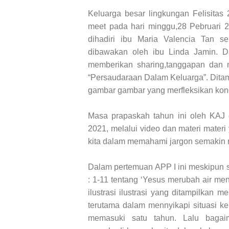
Keluarga besar lingkungan Felisitas
meet pada hari minggu,28 Pebruari 2
dihadiri ibu Maria Valencia Tan se
dibawakan oleh ibu Linda Jamin. D
memberikan sharing,tanggapan dan 
“Persaudaraan Dalam Keluarga”. Ditamb
gambar gambar yang merfleksikan kondi
Masa prapaskah tahun ini oleh KAJ 
2021, melalui video dan materi mater
kita dalam memahami jargon semakin me
Dalam pertemuan APP I ini meskipun s
: 1-11 tentang ‘Yesus merubah air men
ilustrasi ilustrasi yang ditampilka
terutama dalam mennyikapi situasi k
memasuki satu tahun. Lalu bagai