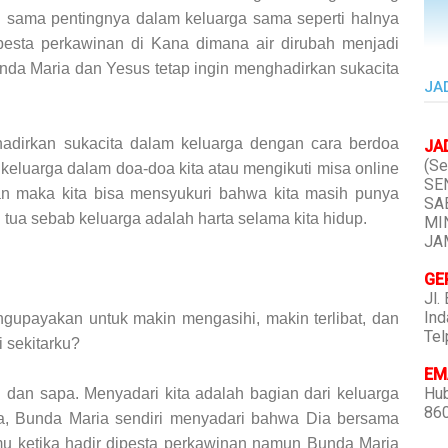
g sama pentingnya dalam keluarga sama seperti halnya
esta perkawinan di Kana dimana air dirubah menjadi
nda Maria dan Yesus tetap ingin menghadirkan sukacita
JA
hadirkan sukacita dalam keluarga dengan cara berdoa
JA
(Se
eluarga dalam doa-doa kita atau mengikuti misa online
SEN
an maka kita bisa mensyukuri bahwa kita masih punya
SAB
tua sebab keluarga adalah harta selama kita hidup.
MIN
JAM
GE
Jl.
Ind
gupayakan untuk makin mengasihi, makin terlibat, dan
Tel
i sekitarku?
EMA
Hub
n dan sapa. Menyadari kita adalah bagian dari keluarga
86
rga, Bunda Maria sendiri menyadari bahwa Dia bersama
u ketika hadir dipesta perkawinan namun Bunda Maria