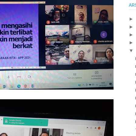
AR
►
►
►
►
▼