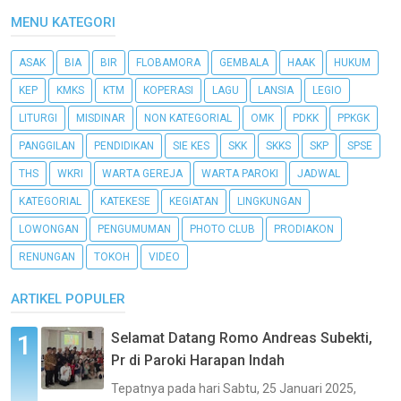
MENU KATEGORI
ASAK
BIA
BIR
FLOBAMORA
GEMBALA
HAAK
HUKUM
KEP
KMKS
KTM
KOPERASI
LAGU
LANSIA
LEGIO
LITURGI
MISDINAR
NON KATEGORIAL
OMK
PDKK
PPKGK
PANGGILAN
PENDIDIKAN
SIE KES
SKK
SKKS
SKP
SPSE
THS
WKRI
WARTA GEREJA
WARTA PAROKI
JADWAL
KATEGORIAL
KATEKESE
KEGIATAN
LINGKUNGAN
LOWONGAN
PENGUMUMAN
PHOTO CLUB
PRODIAKON
RENUNGAN
TOKOH
VIDEO
ARTIKEL POPULER
Selamat Datang Romo Andreas Subekti,
Pr di Paroki Harapan Indah
Tepatnya pada hari Sabtu, 25 Januari 2025,