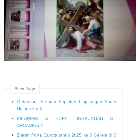
Baca Juga
Gebrakan Pertama Kegiatan Lingkungan Santa
Helena 2 & 3
PILGRIMS of HOPE LINGKUNGAN ST.
ARCADIUS 2
Ziarah Porta Sancta tahun 2025 ke 9 Gereja di 9