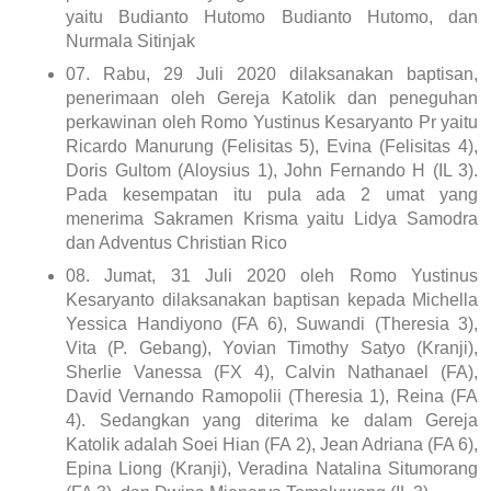
yaitu Budianto Hutomo Budianto Hutomo, dan
Nurmala Sitinjak
07.
Rabu, 29 Juli 2020 dilaksanakan baptisan,
penerimaan oleh Gereja Katolik dan peneguhan
perkawinan oleh Romo Yustinus Kesaryanto Pr yaitu
Ricardo Manurung (Felisitas 5), Evina (Felisitas 4),
Doris Gultom (Aloysius 1), John Fernando H (IL 3).
Pada kesempatan itu pula ada 2 umat yang
menerima Sakramen Krisma yaitu Lidya Samodra
dan Adventus Christian Rico
08.
Jumat, 31 Juli 2020 oleh Romo Yustinus
Kesaryanto dilaksanakan baptisan kepada Michella
Yessica Handiyono (FA 6), Suwandi (Theresia 3),
Vita (P. Gebang), Yovian Timothy Satyo (Kranji),
Sherlie Vanessa (FX 4), Calvin Nathanael (FA),
David Vernando Ramopolii (Theresia 1), Reina (FA
4). Sedangkan yang diterima ke dalam Gereja
Katolik adalah Soei Hian (FA 2), Jean Adriana (FA 6),
Epina Liong (Kranji), Veradina Natalina Situmorang