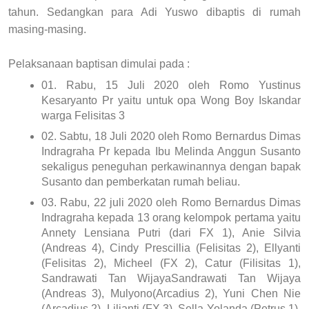
tahun. Sedangkan para Adi Yuswo dibaptis di rumah
masing-masing.
Pelaksanaan baptisan dimulai pada :
01.
Rabu, 15 Juli 2020 oleh Romo Yustinus
Kesaryanto Pr yaitu untuk opa Wong Boy Iskandar
warga Felisitas 3
02.
Sabtu, 18 Juli 2020 oleh Romo Bernardus Dimas
Indragraha Pr kepada Ibu Melinda Anggun Susanto
sekaligus peneguhan perkawinannya dengan bapak
Susanto dan pemberkatan rumah beliau.
03.
Rabu, 22 juli 2020 oleh Romo Bernardus Dimas
Indragraha kepada 13 orang kelompok pertama yaitu
Annety Lensiana Putri (dari FX 1), Anie Silvia
(Andreas 4), Cindy Prescillia (Felisitas 2), Ellyanti
(Felisitas 2), Micheel (FX 2), Catur (Filisitas 1),
Sandrawati Tan WijayaSandrawati Tan Wijaya
(Andreas 3), Mulyono(Arcadius 2), Yuni Chen Nie
(Arcadius 2), Lilianti (FX 3), Sella Yolanda (Petrus 1),