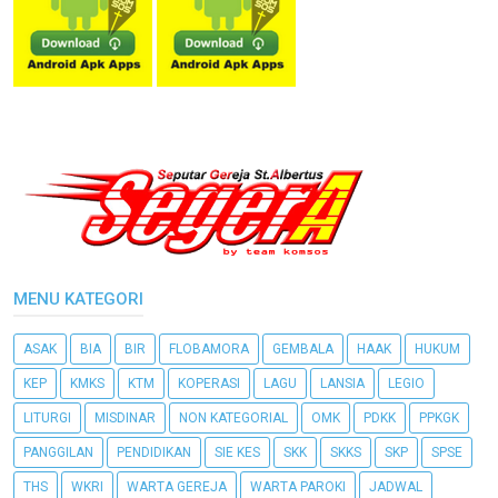
MENU KATEGORI
ASAK
BIA
BIR
FLOBAMORA
GEMBALA
HAAK
HUKUM
KEP
KMKS
KTM
KOPERASI
LAGU
LANSIA
LEGIO
LITURGI
MISDINAR
NON KATEGORIAL
OMK
PDKK
PPKGK
PANGGILAN
PENDIDIKAN
SIE KES
SKK
SKKS
SKP
SPSE
THS
WKRI
WARTA GEREJA
WARTA PAROKI
JADWAL