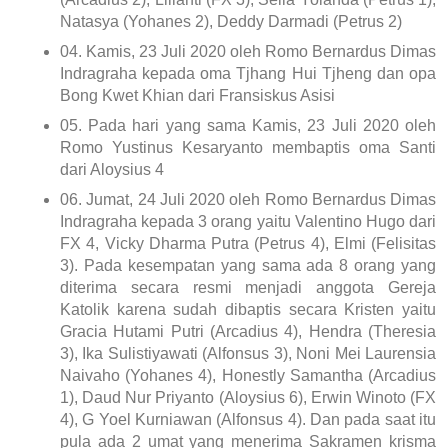
Natasya (Yohanes 2), Deddy Darmadi (Petrus 2)
04.
Kamis, 23 Juli 2020 oleh Romo Bernardus Dimas
Indragraha kepada oma Tjhang Hui Tjheng dan opa
Bong Kwet Khian dari Fransiskus Asisi
05.
Pada hari yang sama Kamis, 23 Juli 2020 oleh
Romo Yustinus Kesaryanto membaptis oma Santi
dari Aloysius 4
06.
Jumat, 24 Juli 2020 oleh Romo Bernardus Dimas
Indragraha kepada 3 orang yaitu Valentino Hugo dari
FX 4, Vicky Dharma Putra (Petrus 4), Elmi (Felisitas
3). Pada kesempatan yang sama ada 8 orang yang
diterima secara resmi menjadi anggota Gereja
Katolik karena sudah dibaptis secara Kristen yaitu
Gracia Hutami Putri (Arcadius 4), Hendra (Theresia
3), Ika Sulistiyawati (Alfonsus 3), Noni Mei Laurensia
Naivaho (Yohanes 4), Honestly Samantha (Arcadius
1), Daud Nur Priyanto (Aloysius 6), Erwin Winoto (FX
4), G Yoel Kurniawan (Alfonsus 4). Dan pada saat itu
pula ada 2 umat yang menerima Sakramen krisma