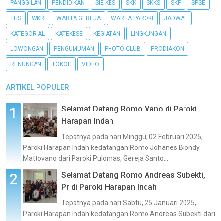
PANGGILAN
PENDIDIKAN
SIE KES
SKK
SKKS
SKP
SPSE
THS
WKRI
WARTA GEREJA
WARTA PAROKI
JADWAL
KATEGORIAL
KATEKESE
KEGIATAN
LINGKUNGAN
LOWONGAN
PENGUMUMAN
PHOTO CLUB
PRODIAKON
RENUNGAN
TOKOH
VIDEO
ARTIKEL POPULER
Selamat Datang Romo Vano di Paroki
Harapan Indah
Tepatnya pada hari Minggu, 02 Februari 2025,
Paroki Harapan Indah kedatangan Romo Johanes Biondy
Mattovano dari Paroki Pulomas, Gereja Santo...
Selamat Datang Romo Andreas Subekti,
Pr di Paroki Harapan Indah
Tepatnya pada hari Sabtu, 25 Januari 2025,
Paroki Harapan Indah kedatangan Romo Andreas Subekti dari