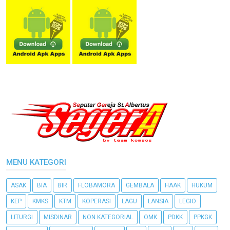
MENU KATEGORI
ASAK
BIA
BIR
FLOBAMORA
GEMBALA
HAAK
HUKUM
KEP
KMKS
KTM
KOPERASI
LAGU
LANSIA
LEGIO
LITURGI
MISDINAR
NON KATEGORIAL
OMK
PDKK
PPKGK