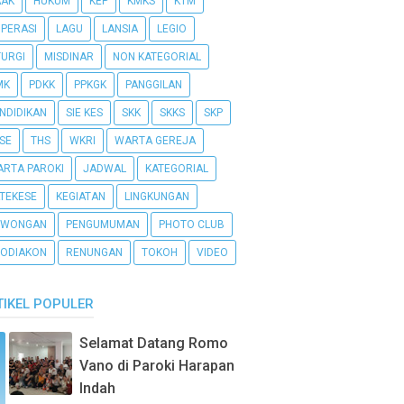
AAK
HUKUM
KEP
KMKS
KTM
PERASI
LAGU
LANSIA
LEGIO
TURGI
MISDINAR
NON KATEGORIAL
MK
PDKK
PPKGK
PANGGILAN
NDIDIKAN
SIE KES
SKK
SKKS
SKP
SE
THS
WKRI
WARTA GEREJA
RTA PAROKI
JADWAL
KATEGORIAL
TEKESE
KEGIATAN
LINGKUNGAN
OWONGAN
PENGUMUMAN
PHOTO CLUB
ODIAKON
RENUNGAN
TOKOH
VIDEO
TIKEL POPULER
Selamat Datang Romo
Vano di Paroki Harapan
Indah