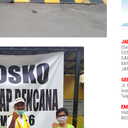
JA
JA
(Se
SEN
SAB
MIN
JAM
GE
Jl.
Ind
Tel
EMA
Hub
86