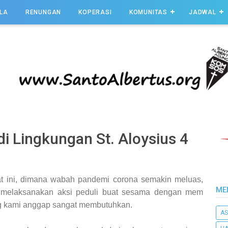
LA
RENUNGAN
KOPERASI
KOMUNITAS
JADWAL
i Lingkungan St. Aloysius 4
at ini, dimana wabah pandemi corona semakin meluas,
ME
4 melaksanakan aksi peduli buat sesama dengan mem
g kami anggap sangat membutuhkan.
AS