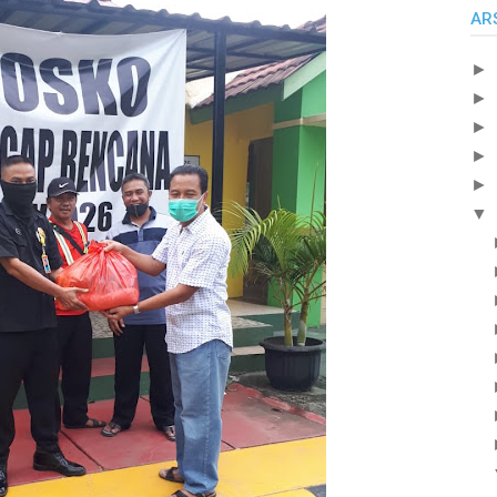
AR
►
►
►
►
►
▼