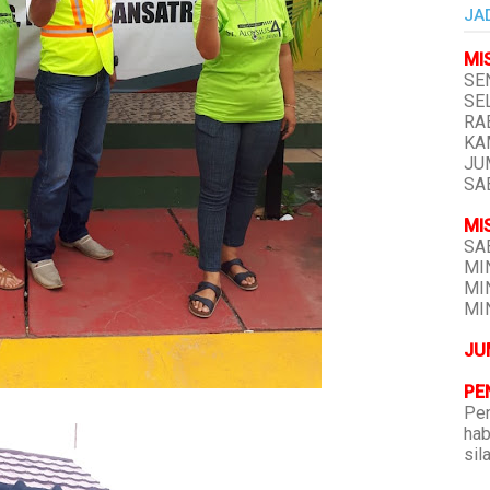
JA
MI
SEN
SEL
RAB
KAM
JUM
SAB
MI
SAB
MIN
MIN
MIN
JU
PE
Pen
hab
sil