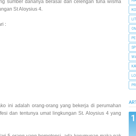
H
g sumber dananya berasal dari celengan tuna wisma
ungan St Aloysius 4.
KO
LI
i :
O
PE
SP
WA
KA
L
PR
AR
o ini adalah orang-orang yang bekerja di perumahan
esi dan tentunya umat lingkungan St. Aloysius 4 yang
h dari 5 orang yang berpotensi ada kerumunan maka pak