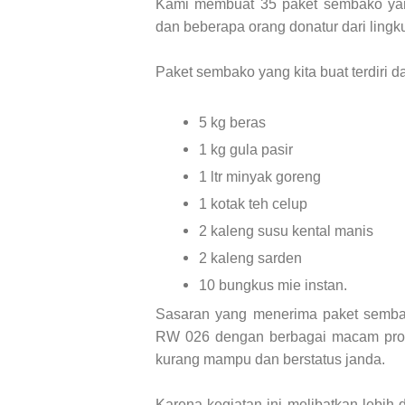
Kami membuat 35 paket sembako yan
dan beberapa orang donatur dari lingk
Paket sembako yang kita buat terdiri dar
5 kg beras
1 kg gula pasir
1 ltr minyak goreng
1 kotak teh celup
2 kaleng susu kental manis
2 kaleng sarden
10 bungkus mie instan.
Sasaran yang menerima paket sembak
RW
02
6 dengan berbagai macam prof
kurang mampu dan berstatus janda.
Karena kegiatan ini melibatkan lebi