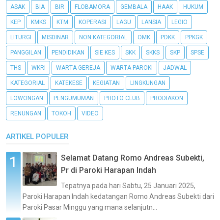
ASAK
BIA
BIR
FLOBAMORA
GEMBALA
HAAK
HUKUM
KEP
KMKS
KTM
KOPERASI
LAGU
LANSIA
LEGIO
LITURGI
MISDINAR
NON KATEGORIAL
OMK
PDKK
PPKGK
PANGGILAN
PENDIDIKAN
SIE KES
SKK
SKKS
SKP
SPSE
THS
WKRI
WARTA GEREJA
WARTA PAROKI
JADWAL
KATEGORIAL
KATEKESE
KEGIATAN
LINGKUNGAN
LOWONGAN
PENGUMUMAN
PHOTO CLUB
PRODIAKON
RENUNGAN
TOKOH
VIDEO
ARTIKEL POPULER
Selamat Datang Romo Andreas Subekti,
Pr di Paroki Harapan Indah
Tepatnya pada hari Sabtu, 25 Januari 2025,
Paroki Harapan Indah kedatangan Romo Andreas Subekti dari
Paroki Pasar Minggu yang mana selanjutn...