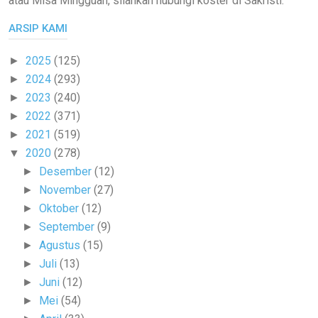
atau Misa Mingguan, silahkan hubungi koster di Sakristi.
ARSIP KAMI
2025
(125)
►
2024
(293)
►
2023
(240)
►
2022
(371)
►
2021
(519)
►
2020
(278)
▼
Desember
(12)
►
November
(27)
►
Oktober
(12)
►
September
(9)
►
Agustus
(15)
►
Juli
(13)
►
Juni
(12)
►
Mei
(54)
►