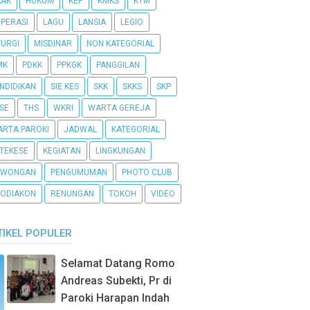
AAK
HUKUM
KEP
KMKS
KTM
PERASI
LAGU
LANSIA
LEGIO
TURGI
MISDINAR
NON KATEGORIAL
MK
PDKK
PPKGK
PANGGILAN
NDIDIKAN
SIE KES
SKK
SKKS
SKP
SE
THS
WKRI
WARTA GEREJA
RTA PAROKI
JADWAL
KATEGORIAL
TEKESE
KEGIATAN
LINGKUNGAN
OWONGAN
PENGUMUMAN
PHOTO CLUB
ODIAKON
RENUNGAN
TOKOH
VIDEO
TIKEL POPULER
Selamat Datang Romo
Andreas Subekti, Pr di
Paroki Harapan Indah