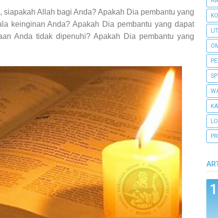
H
a, siapakah Allah bagi Anda? Apakah Dia pembantu yang
KO
ala keinginan Anda? Apakah Dia pembantu yang dapat
LI
ntaan Anda tidak dipenuhi? Apakah Dia pembantu yang
O
PE
SP
WA
KA
L
PR
AR