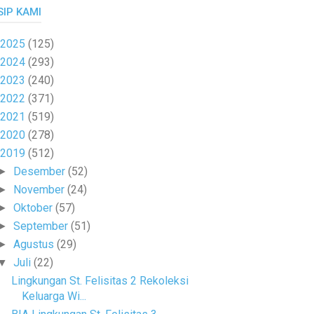
SIP KAMI
2025
(125)
2024
(293)
2023
(240)
2022
(371)
2021
(519)
2020
(278)
2019
(512)
Desember
(52)
►
November
(24)
►
Oktober
(57)
►
September
(51)
►
Agustus
(29)
►
Juli
(22)
▼
Lingkungan St. Felisitas 2 Rekoleksi
Keluarga Wi...