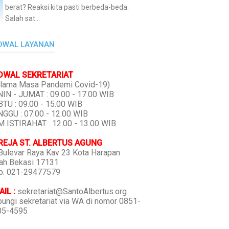
berat? Reaksi kita pasti berbeda-beda.
Salah sat...
DWAL LAYANAN
DWAL SEKRETARIAT
lama Masa Pandemi Covid-19)
IN - JUMAT : 09.00 - 17.00 WIB
TU : 09.00 - 15.00 WIB
GGU : 07.00 - 12.00 WIB
 ISTIRAHAT : 12.00 - 13.00 WIB
REJA ST. ALBERTUS AGUNG
 Bulevar Raya Kav 23 Kota Harapan
ah Bekasi 17131
p. 021-29477579
IL :
sekretariat@SantoAlbertus.org
ungi sekretariat via WA di nomor 0851-
05-4595