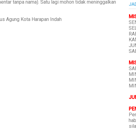
mentar tanpa nama). Satu lagi mohon tidak meninggalkan
JA
MI
tus Agung Kota Harapan Indah
SEN
SEL
RAB
KAM
JUM
SAB
MI
SAB
MIN
MIN
MIN
JU
PE
Pen
hab
sil