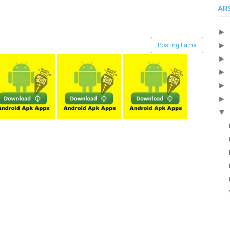
AR
►
►
Posting Lama
►
►
►
►
▼