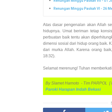
Renungan Minggu Paskah VII - 01 J
Renungan Minggu Paskah VI - 26 Me
Atas dasar pengenalan akan Allah sep
hidupnya. Umat beriman tetap konsi
perbuatan baik tentu akan diperhitu
dimensi sosial dari hidup orang baik. 
dari murka Allah. Karena orang bai
18:32).
Selamat merenung! Tuhan memberkati
By Slamet Harnoto - Tim PARPOL [ P
Paroki Harapan Indah Bekasi