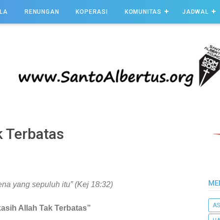
LA
RENUNGAN
KOPERASI
KOMUNITAS
JADWAL
k Terbatas
ME
a yang sepuluh itu” (Kej 18:32)
AS
asih Allah Tak Terbatas”