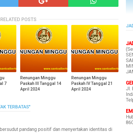
RELATED POSTS
JA
JA
(Se
SEN
SAB
MIN
JAM
gu
Renungan Minggu
Renungan Minggu
GE
al 7
Paskah III Tanggal 14
Paskah IV Tanggal 21
Jl.
April 2024
April 2024
Ind
Tel
TAK TERBATAS"
EMA
Hub
86
bersudut pandang positif dan menyertakan identitas di