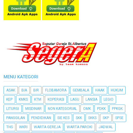
MENU KATEGORI
ASAK
BIA
BIR
FLOBAMORA
GEMBALA
HAAK
HUKUM
KEP
KMKS
KTM
KOPERASI
LAGU
LANSIA
LEGIO
LITURGI
MISDINAR
NON KATEGORIAL
OMK
PDKK
PPKGK
PANGGILAN
PENDIDIKAN
SIE KES
SKK
SKKS
SKP
SPSE
THS
WKRI
WARTA GEREJA
WARTA PAROKI
JADWAL