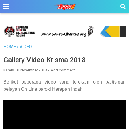
HOME
›
VIDEO
Gallery Video Krisma 2018
Kamis, 01 November 2018
Add Comment
Berikut beberapa video yang terekam oleh partisipan
pelayan On Line paroki Harapan Indah